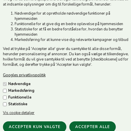
CVR 49879415 Mail
vedstedmoelle@post.tele.dk
at indsamle oplysninger om dig til forskellige formål, herunder:
Tlf. +45 74 54 51 06
Nødvendige for at opretholde nødvendige funktioner på
Åbningstider: Man-Fre 9.00-17.00 | Middagslukket 12.00-12.30 |
hjemmesiden
Lørdag 9.00-12.00
Funktionelle for at give dig en bedre oplevelse på hjemmesiden
Statistiske for at få en bedre forståelse for, hvordan du benytter
hjemmesiden
Hold dig opdateret
Markedsføring for at kunne vise dig relevante kampagner og tilbud
Ved at trykke på 'Accepter alle' giver du samtykke til alle disse formål,
Tilmeld dig vores nyhedsbrev og modtag gode tilbud :)
herunder personalisering af annoncer. Du kan også vælge at tilkendegive,
hvilke formål du vil give samtykke til ved at benytte [checkboksene] ud for
formålet, og derefter trykke på 'Accepter kun valgte'.
Googles privatlivspolitik
Jeg accepterer vilkårene
Nødvendige
Markedsføring
Funktionelle
Statistiske
Vis cookie detaljer
Følg os