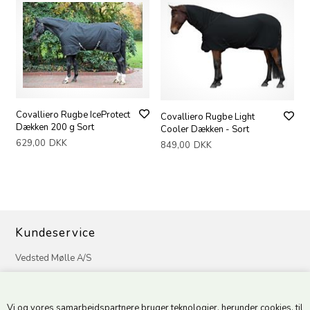
Covalliero Rugbe IceProtect
Covalliero Rugbe Light
Dækken 200 g Sort
Cooler Dækken - Sort
629,00
DKK
849,00
DKK
Kundeservice
Vedsted Mølle A/S
Tøndervej 31, Vedsted
6500 Vojens
Vi og vores samarbejdspartnere bruger teknologier, herunder cookies, til