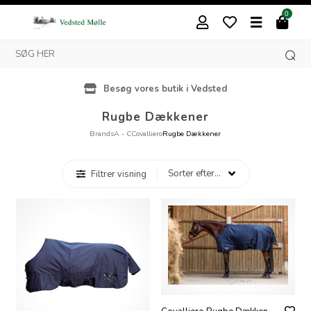
0
Besøg vores butik i Vedsted
Rugbe Dækkener
Brands
A - C
Covalliero
Rugbe Dækkener
Filtrer visning