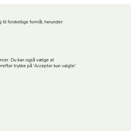
til forskellige formål, herunder:
pdateret
Følg os
noncer. Du kan også vælge at
vores nyhedsbrev og modtag gode tilbud
refter trykke på 'Accepter kun valgte'.
terer vilkårene