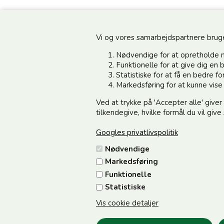
Vi og vores samarbejdspartnere bruger 
Nødvendige for at opretholde 
Funktionelle for at give dig e
Statistiske for at få en bedre 
Information
Kundeservice
Markedsføring for at kunne vis
Ved at trykke på 'Accepter alle' giver
Din side - Log ind her
Vedsted Mølle A/S
tilkendegive, hvilke formål du vil giv
Cookie & Persondata
Tøndervej 31, Vedsted
Googles privatlivspolitik
Handelsbetingelser
6500 Vojens
Nødvendige
Fortrydelse/Reklamation
CVR 49879415 Mail
vedstedmo
Markedsføring
Samarbejdspartnere
Tlf. +45 74 54 51 06
Funktionelle
Om os
Åbningstider: Man-Fre 9.00-17
Statistiske
12.00
Vis cookie detaljer