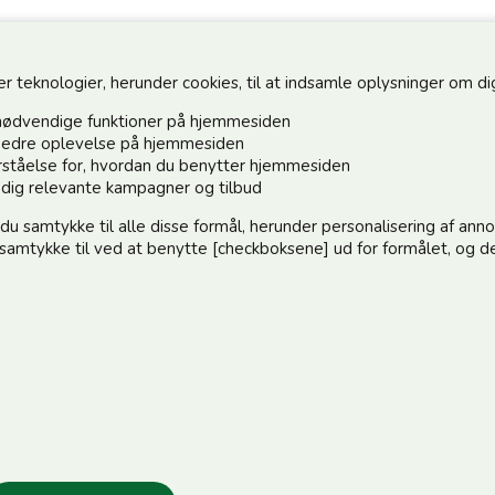
teknologier, herunder cookies, til at indsamle oplysninger om dig 
nødvendige funktioner på hjemmesiden
n bedre oplevelse på hjemmesiden
forståelse for, hvordan du benytter hjemmesiden
Hold dig o
e dig relevante kampagner og tilbud
 du samtykke til alle disse formål, herunder personalisering af an
Tilmeld dig 
e samtykke til ved at benytte [checkboksene] ud for formålet, og de
:)
elle@post.tele.dk
Jeg accep
.00 | Middagslukket 12.00-12.30 | Lørdag 9.00-