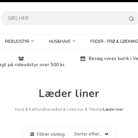
RIDEUDSTYR
HUS&HAVE
FODER - FRØ & GØDNIN
Besøg vores butik i V
agt på rideudstyr over 500 kr.
Læder liner
Hund & Kat
Hund
Halsbånd & Liner
Liner & Tilbehør
Læder liner
Filtrer visning