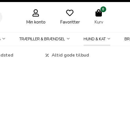
0
Min konto
Favoritter
Kurv
G
TRÆPILLER & BRÆNDSEL
HUND & KAT
BR
edsted
Altid gode tilbud