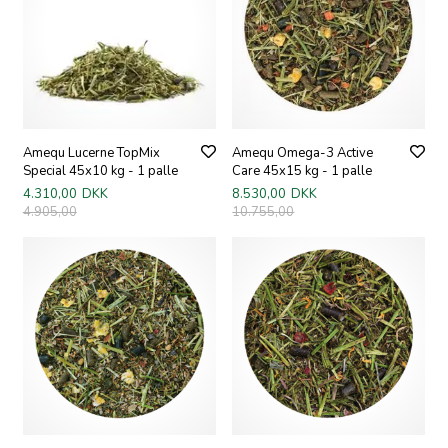
Amequ Lucerne TopMix
Amequ Omega-3 Active
Special 45x10 kg - 1 palle
Care 45x15 kg - 1 palle
4.310,00
DKK
8.530,00
DKK
4.905,00
10.755,00