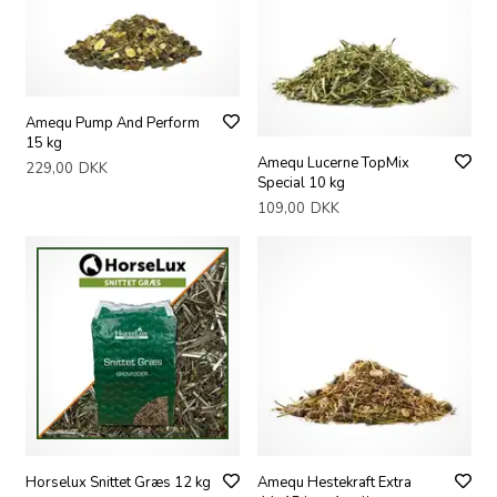
Amequ Pump And Perform
15 kg
Amequ Lucerne TopMix
229,00
DKK
Special 10 kg
109,00
DKK
Horselux Snittet Græs 12 kg
Amequ Hestekraft Extra