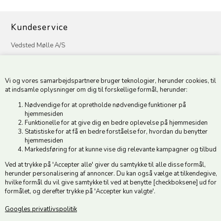
Kundeservice
Vedsted Mølle A/S
Tøndervej 31, Vedsted
6500 Vojens
Vi og vores samarbejdspartnere bruger teknologier, herunder cookies, til
CVR 49879415 Mail
vedstedmoelle@post.tele.dk
at indsamle oplysninger om dig til forskellige formål, herunder:
Tlf. +45 74 54 51 06
Nødvendige for at opretholde nødvendige funktioner på
Åbningstider: Man-Fre 9.00-17.00 | Middagslukket 12.00-12.30 |
hjemmesiden
Lørdag 9.00-12.00
Funktionelle for at give dig en bedre oplevelse på hjemmesiden
Statistiske for at få en bedre forståelse for, hvordan du benytter
hjemmesiden
Hold dig opdateret
Markedsføring for at kunne vise dig relevante kampagner og tilbud
Ved at trykke på 'Accepter alle' giver du samtykke til alle disse formål,
Tilmeld dig vores nyhedsbrev og modtag gode tilbud :)
herunder personalisering af annoncer. Du kan også vælge at tilkendegive,
hvilke formål du vil give samtykke til ved at benytte [checkboksene] ud for
formålet, og derefter trykke på 'Accepter kun valgte'.
Googles privatlivspolitik