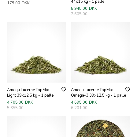
44x15 kg - 1 palle
179,00
DKK
5.945,00
DKK
7.605,00
Amequ Lucerne TopMix
Amequ Lucerne TopMix
Light 39x12,5 kg - 1 palle
Omega-3 39x12,5 kg - 1 palle
4.705,00
DKK
4.695,00
DKK
5.655,00
6.201,00