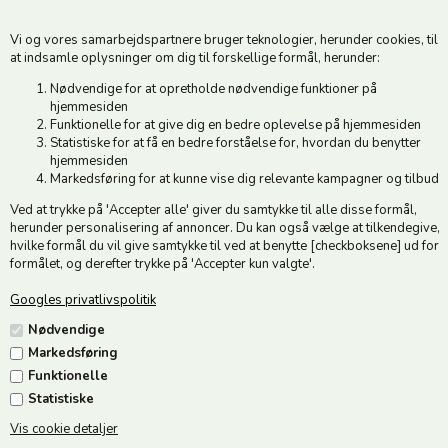
6500 Vojens
Vi og vores samarbejdspartnere bruger teknologier, herunder cookies, til
CVR 49879415 Mail
vedstedmoelle@post.tele.dk
at indsamle oplysninger om dig til forskellige formål, herunder:
Tlf. +45 74 54 51 06
Nødvendige for at opretholde nødvendige funktioner på
Åbningstider: Man-Fre 9.00-17.00 | Middagslukket 12.00-12.30 |
hjemmesiden
Lørdag 9.00-12.00
Funktionelle for at give dig en bedre oplevelse på hjemmesiden
Statistiske for at få en bedre forståelse for, hvordan du benytter
hjemmesiden
Hold dig opdateret
Markedsføring for at kunne vise dig relevante kampagner og tilbud
Ved at trykke på 'Accepter alle' giver du samtykke til alle disse formål,
Tilmeld dig vores nyhedsbrev og modtag gode tilbud :)
herunder personalisering af annoncer. Du kan også vælge at tilkendegive,
hvilke formål du vil give samtykke til ved at benytte [checkboksene] ud for
formålet, og derefter trykke på 'Accepter kun valgte'.
Googles privatlivspolitik
Jeg accepterer vilkårene
Nødvendige
Markedsføring
Funktionelle
Statistiske
Vis cookie detaljer
Følg os