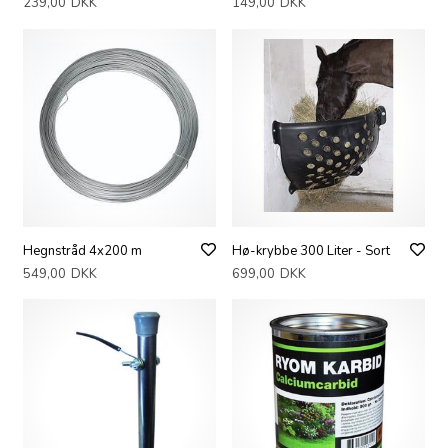
239,00
DKK
149,00
DKK
Hegnstråd 4x200 m
Hø-krybbe 300 Liter - Sort
549,00
DKK
699,00
DKK