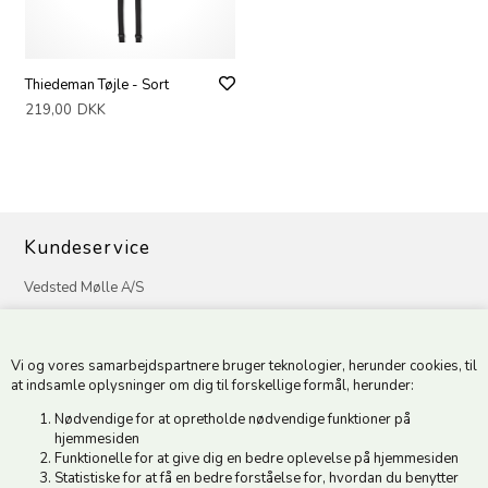
Thiedeman Tøjle - Sort
219,00
DKK
Kundeservice
Vedsted Mølle A/S
Tøndervej 31, Vedsted
6500 Vojens
Vi og vores samarbejdspartnere bruger teknologier, herunder cookies, til
CVR 49879415 Mail
vedstedmoelle@post.tele.dk
at indsamle oplysninger om dig til forskellige formål, herunder:
Tlf. +45 74 54 51 06
Nødvendige for at opretholde nødvendige funktioner på
Åbningstider: Man-Fre 9.00-17.00 | Middagslukket 12.00-12.30 |
hjemmesiden
Lørdag 9.00-12.00
Funktionelle for at give dig en bedre oplevelse på hjemmesiden
Statistiske for at få en bedre forståelse for, hvordan du benytter