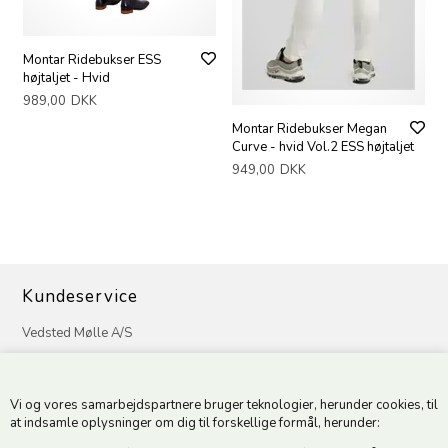
Montar Ridebukser ESS
højtaljet - Hvid
989,00
DKK
Montar Ridebukser Megan
Curve - hvid Vol.2 ESS højtaljet
949,00
DKK
Kundeservice
Vedsted Mølle A/S
Tøndervej 31, Vedsted
6500 Vojens
Vi og vores samarbejdspartnere bruger teknologier, herunder cookies, til
CVR 49879415 Mail
vedstedmoelle@post.tele.dk
at indsamle oplysninger om dig til forskellige formål, herunder:
Tlf. +45 74 54 51 06