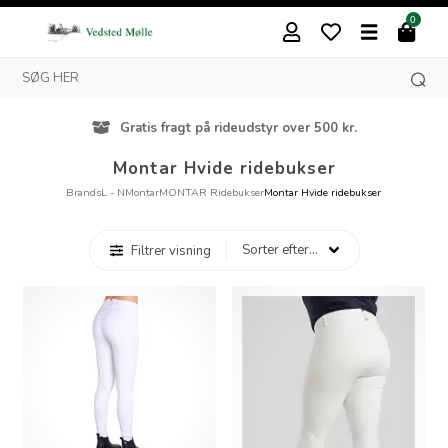
0
Gratis fragt på rideudstyr over 500 kr.
Montar Hvide ridebukser
Brands
L - N
Montar
MONTAR Ridebukser
Montar Hvide ridebukser
Filtrer visning