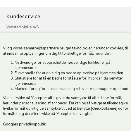
Kundeservice
Vedsted Mølle A/S
Tøndervej 31, Vedsted
6500 Vojens
Vi og vores samarbejdspartnere bruger teknologier, herunder cookies, til
CVR 49879415 Mail
vedstedmoelle@post.tele.dk
at indsamle oplysninger om dig til forskellige formål, herunder:
Tlf. +45 74 54 51 06
Nødvendige for at opretholde nødvendige funktioner på
Åbningstider: Man-Fre 9.00-17.00 | Middagslukket 12.00-12.30 |
hjemmesiden
Lørdag 9.00-12.00
Funktionelle for at give dig en bedre oplevelse på hjemmesiden
Statistiske for at få en bedre forståelse for, hvordan du benytter
hjemmesiden
Hold dig opdateret
Markedsføring for at kunne vise dig relevante kampagner og tilbud
Ved at trykke på 'Accepter alle' giver du samtykke til alle disse formål,
Tilmeld dig vores nyhedsbrev og modtag gode tilbud :)
herunder personalisering af annoncer. Du kan også vælge at tilkendegive,
hvilke formål du vil give samtykke til ved at benytte [checkboksene] ud for
formålet, og derefter trykke på 'Accepter kun valgte'.
Googles privatlivspolitik