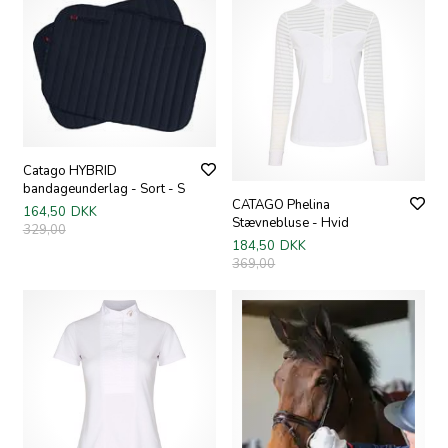
Catago HYBRID
bandageunderlag - Sort - S
CATAGO Phelina
164,50
DKK
Stævnebluse - Hvid
329,00
184,50
DKK
369,00