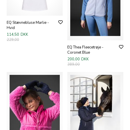
EQ Stævnebluse Marlie -
Hvid
114,50
DKK
229,00
EQ Thea Fleecetrøje -
Coronet Blue
200,00
DKK
389,00