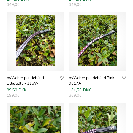
349,00
349,00
byWeber pandebånd
byWeber pandebånd Pink -
Lilla/Sølv - 215W
9017A
99,50
DKK
184,50
DKK
199,00
369,00