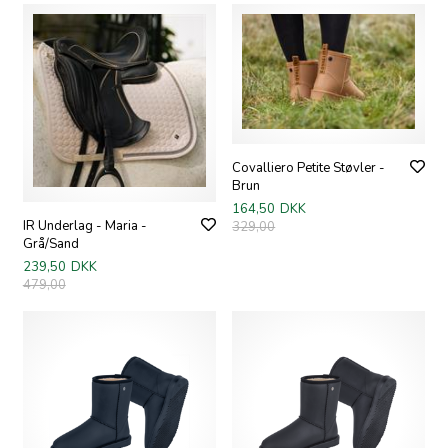
Covalliero Petite Støvler -
Brun
164,50
DKK
IR Underlag - Maria -
329,00
Grå/Sand
239,50
DKK
479,00