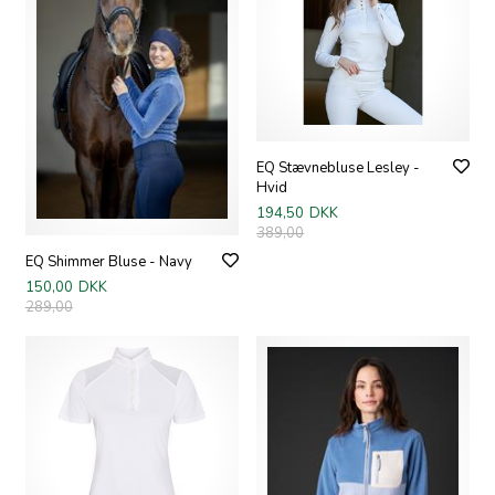
EQ Stævnebluse Lesley -
Hvid
194,50
DKK
389,00
EQ Shimmer Bluse - Navy
150,00
DKK
289,00