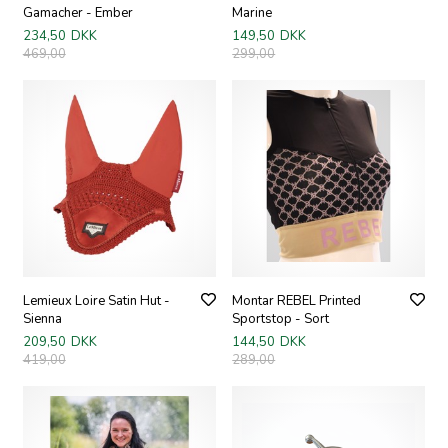
Gamacher - Ember
Marine
234,50
DKK
149,50
DKK
469,00
299,00
Lemieux Loire Satin Hut -
Montar REBEL Printed
Sienna
Sportstop - Sort
209,50
DKK
144,50
DKK
419,00
289,00