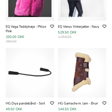
EQ Vega Teddytrøje - Phlox
EQ Venus Vinterjakke - Navy
Pink
529,50
DKK
200,00
DKK
1.059,00
399,00
HG Diya pandebånd - Sort
HG Gamache m. lam - Brun
49,50
DKK
144,50
DKK