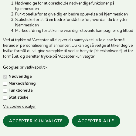
Nødvendige for at opretholde nødvendige funktioner på
hjemmesiden
Funktionelle for at give dig en bedre oplevelse på hjemmesiden
Statistiske for at få en bedre forståelse for, hvordan du benytter
OneK Conv. Top Paint - Matt
OneK Conv. Top Snake - imi.
hjemmesiden
- Navy
læder - Sort
Markedsføring for at kunne vise dig relevante kampagner og tilbud
100,00
DKK
100,00
DKK
299,00
549,00
Ved at trykke på 'Accepter alle' giver du samtykke til alle disse formål,
herunder personalisering af annoncer. Du kan også vælge at tilkendegive,
hvilke formål du vil give samtykke til ved at benytte [checkboksene] ud for
formålet, og derefter trykke på 'Accepter kun valgte'.
Googles privatlivspolitik
Nødvendige
Markedsføring
Funktionelle
Statistiske
Vis cookie detaljer
OneK Defender Convertible
- Chamude - Sort
2.899,00
DKK
3.298,00