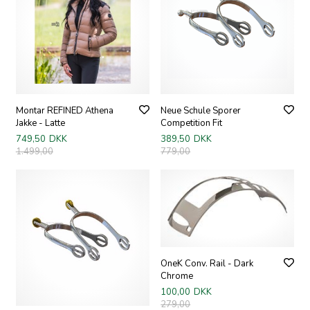
Montar REFINED Athena
Neue Schule Sporer
Jakke - Latte
Competition Fit
749,50
DKK
389,50
DKK
1.499,00
779,00
OneK Conv. Rail - Dark
Chrome
100,00
DKK
279,00