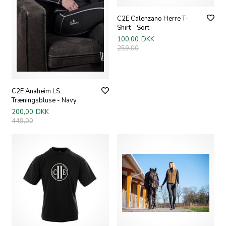
C2E Calenzano Herre T-
Shirt - Sort
100,00
DKK
259,00
C2E Anaheim LS
Træningsbluse - Navy
200,00
DKK
449,00