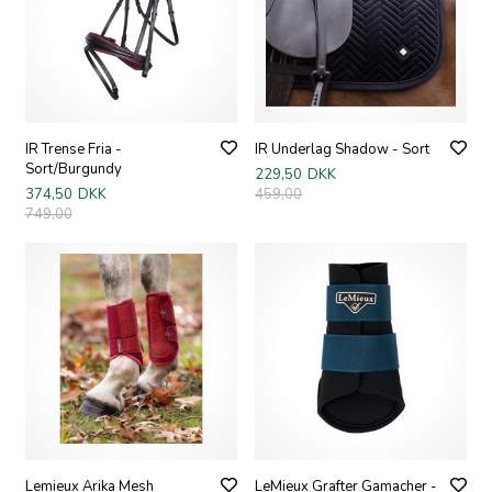
IR Trense Fria -
IR Underlag Shadow - Sort
Sort/Burgundy
229,50
DKK
374,50
DKK
459,00
749,00
Lemieux Arika Mesh
LeMieux Grafter Gamacher -