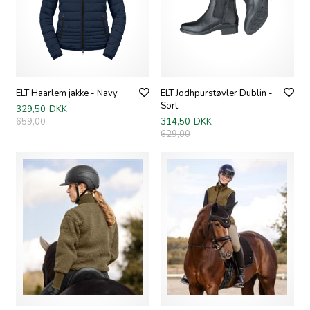
ELT Haarlem jakke - Navy
ELT Jodhpurstøvler Dublin -
Sort
329,50
DKK
659,00
314,50
DKK
629,00