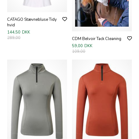
CATAGO Stævnebluse Tidy
hvid
144,50
DKK
289,00
CDM Belvoir Tack Cleaning
59,00
DKK
109,00