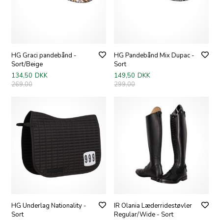
HG Graci pandebånd -
HG Pandebånd Mix Dupac -
Sort/Beige
Sort
134,50
DKK
149,50
DKK
269,00
299,00
HG Underlag Nationality -
IR Olania Læderridestøvler
Sort
Regular/Wide - Sort