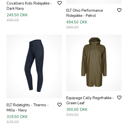
Covalliero Kids Ridejakke -
Dark Navy
ELT Ohio Performance
249,50
DKK
Ridejakke - Petrol
499,00
494,50
DKK
989,00
Equipage Cally Regnfrakke -
Green Leaf
ELT Ridetights - Thermo -
300,00
DKK
Milla - Navy
599,00
319,50
DKK
639,00