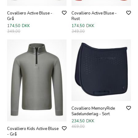
Covalliero Active Bluse -
Covalliero Active Bluse -
Grå
Rust
174,50
DKK
174,50
DKK
349,00
349,00
Covalliero MemoryRide
Sadelunderlag - Sort
234,50
DKK
469,00
Covalliero Kids Active Bluse
- Grå