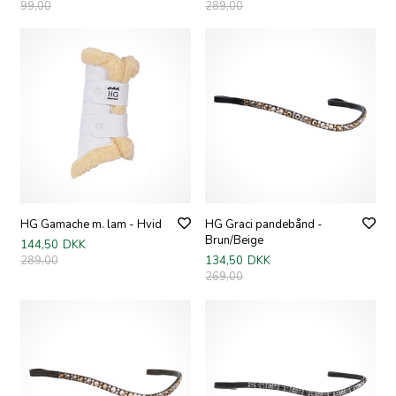
99,00
289,00
HG Gamache m. lam - Hvid
HG Graci pandebånd -
Brun/Beige
144,50
DKK
289,00
134,50
DKK
269,00