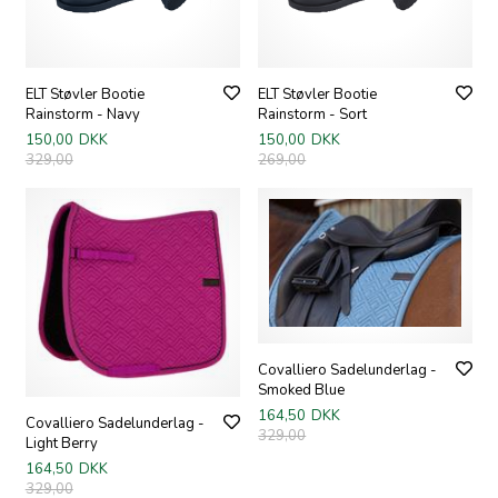
ELT Støvler Bootie
ELT Støvler Bootie
Rainstorm - Navy
Rainstorm - Sort
150,00
DKK
150,00
DKK
329,00
269,00
Covalliero Sadelunderlag -
Smoked Blue
164,50
DKK
Covalliero Sadelunderlag -
329,00
Light Berry
164,50
DKK
329,00