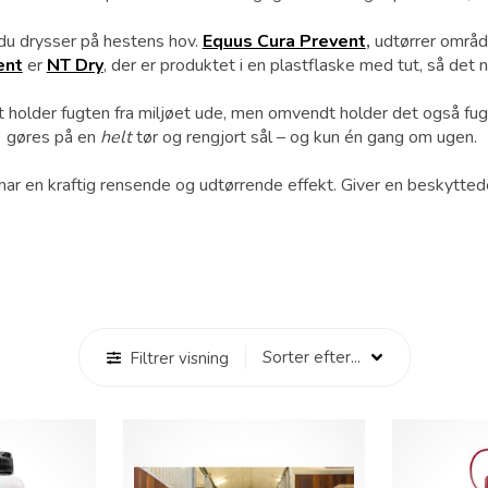
 du drysser på hestens hov.
Equus Cura Prevent
,
udtørrer område
ent
er
NT Dry
, der er produktet i en plastflaske med tut, så de
 holder fugten fra miljøet ude, men omvendt holder det også fugte
gøres på en
helt
tør og rengjort sål – og kun én gang om ugen.
har en kraftig rensende og udtørrende effekt. Giver en beskyttede 
Filtrer visning