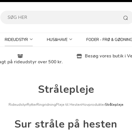
RIDEUDSTYR
HUS&HAVE
FODER - FRØ & GØDNIN
Besøg vores butik i V
agt på rideudstyr over 500 kr.
Strålepleje
Rideudstyr
Rytter
Ringridning
Pleje til Hesten
Hovprodukter
Strålepleje
Sur stråle på hesten