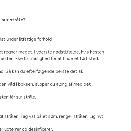
 sur stråle?
st under iltfattige forhold.
det regner meget. I yderste nødstilfælde, hvis hesten
esten ikke har mulighed for at finde et tørt sted.
. Så kan du efterfølgende børste det af.
nden våd i boksen, slipper du aldrig af med det.
ten får sur stråle.
l strålen. Tag vat på et søm, rengør strålen. Lig nyt
 udtørrer og desinficerer.