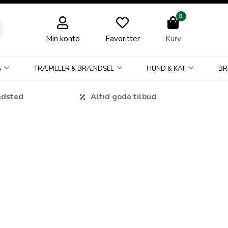
0
Min konto
Favoritter
Kurv
G
TRÆPILLER & BRÆNDSEL
HUND & KAT
BR
edsted
Altid gode tilbud