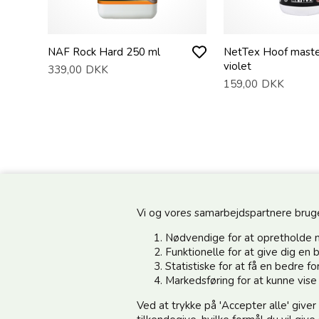
NAF Rock Hard 250 ml
NetTex Hoof maste
violet
339,00
DKK
159,00
DKK
Vi og vores samarbejdspartnere bruger 
Nødvendige for at opretholde 
Funktionelle for at give dig e
Statistiske for at få en bedre 
Information
Kundeservice
Markedsføring for at kunne vis
Ved at trykke på 'Accepter alle' giver
Din side - Log ind her
Vedsted Mølle A/S