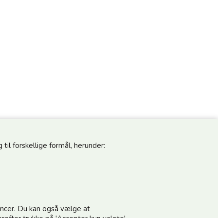
til forskellige formål, herunder:
pdateret
Følg os
noncer. Du kan også vælge at
vores nyhedsbrev og modtag gode tilbud