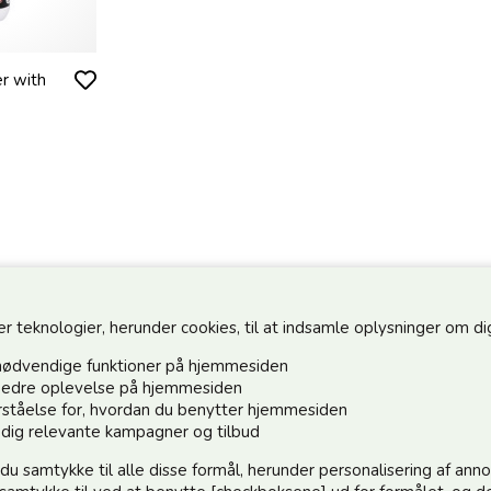
r with
teknologier, herunder cookies, til at indsamle oplysninger om dig 
nødvendige funktioner på hjemmesiden
n bedre oplevelse på hjemmesiden
forståelse for, hvordan du benytter hjemmesiden
Hold dig o
e dig relevante kampagner og tilbud
 du samtykke til alle disse formål, herunder personalisering af an
Tilmeld dig 