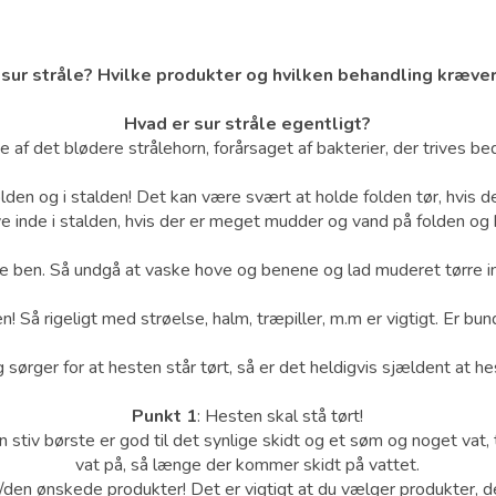
sur stråle? Hvilke produkter og hvilken behandling kræver
Hvad er sur stråle egentligt?
e af det blødere strålehorn, forårsaget af bakterier, der trives bed
folden og i stalden! Det kan være svært at holde folden tør, hvis 
ive inde i stalden, hvis der er meget mudder og vand på folden og h
 ben. Så undgå at vaske hove og benene og lad muderet tørre ind
en! Så rigeligt med strøelse, halm, træpiller, m.m er vigtigt. Er bu
sørger for at hesten står tørt, så er det heldigvis sjældent at hes
Punkt 1
: Hesten skal stå tørt!
stiv børste er god til det synlige skidt og et søm og noget vat, ti
vat på, så længe der kommer skidt på vattet.
den ønskede produkter! Det er vigtigt at du vælger produkter, der