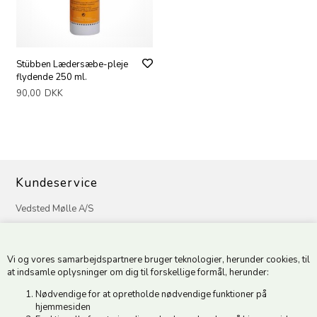
Stübben Lædersæbe-pleje
flydende 250 ml.
90,00
DKK
Kundeservice
Vedsted Mølle A/S
Tøndervej 31, Vedsted
6500 Vojens
Vi og vores samarbejdspartnere bruger teknologier, herunder cookies, til
CVR 49879415 Mail
vedstedmoelle@post.tele.dk
at indsamle oplysninger om dig til forskellige formål, herunder:
Tlf. +45 74 54 51 06
Nødvendige for at opretholde nødvendige funktioner på
Åbningstider: Man-Fre 9.00-17.00 | Middagslukket 12.00-12.30 |
hjemmesiden