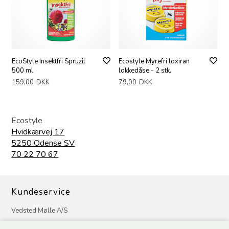
EcoStyle Insektfri Spruzit
Ecostyle Myrefri loxiran
500 ml
lokkedåse - 2 stk.
159,00
DKK
79,00
DKK
Ecostyle
Hvidkærvej 17
5250 Odense SV
70 22 70 67
Kundeservice
Vedsted Mølle A/S
Tøndervej 31, Vedsted