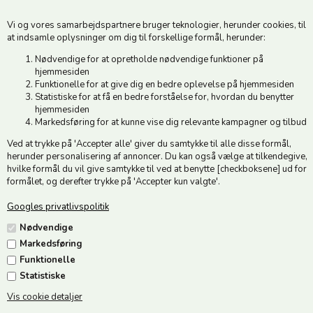
6500 Vojens
Vi og vores samarbejdspartnere bruger teknologier, herunder cookies, til
CVR 49879415 Mail
vedstedmoelle@post.tele.dk
at indsamle oplysninger om dig til forskellige formål, herunder:
Tlf. +45 74 54 51 06
Nødvendige for at opretholde nødvendige funktioner på
Åbningstider: Man-Fre 9.00-17.00 | Middagslukket 12.00-12.30 |
hjemmesiden
Lørdag 9.00-12.00
Funktionelle for at give dig en bedre oplevelse på hjemmesiden
Statistiske for at få en bedre forståelse for, hvordan du benytter
hjemmesiden
Hold dig opdateret
Markedsføring for at kunne vise dig relevante kampagner og tilbud
Ved at trykke på 'Accepter alle' giver du samtykke til alle disse formål,
Tilmeld dig vores nyhedsbrev og modtag gode tilbud :)
herunder personalisering af annoncer. Du kan også vælge at tilkendegive,
hvilke formål du vil give samtykke til ved at benytte [checkboksene] ud for
formålet, og derefter trykke på 'Accepter kun valgte'.
Googles privatlivspolitik
Jeg accepterer vilkårene
Nødvendige
Markedsføring
Funktionelle
Statistiske
Vis cookie detaljer
Følg os