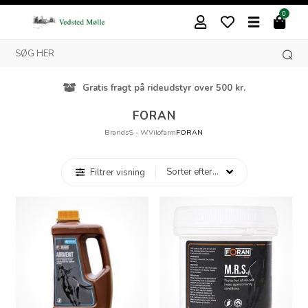
0
Gratis fragt på rideudstyr over 500 kr.
FORAN
Brands
S - W
Vilofarm
FORAN
Filtrer visning