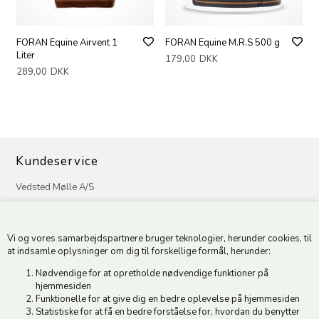
FORAN Equine Airvent 1
FORAN Equine M.R.S 500 g
Liter
179,00
DKK
289,00
DKK
Kundeservice
Vedsted Mølle A/S
Tøndervej 31, Vedsted
6500 Vojens
Vi og vores samarbejdspartnere bruger teknologier, herunder cookies, til
CVR 49879415 Mail
vedstedmoelle@post.tele.dk
at indsamle oplysninger om dig til forskellige formål, herunder:
Tlf. +45 74 54 51 06
Nødvendige for at opretholde nødvendige funktioner på
Åbningstider: Man-Fre 9.00-17.00 | Middagslukket 12.00-12.30 |
hjemmesiden
Lørdag 9.00-12.00
Funktionelle for at give dig en bedre oplevelse på hjemmesiden
Statistiske for at få en bedre forståelse for, hvordan du benytter