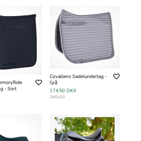
Covalliero Sadelunderlag -
MemoryRide
Grå
g - Sort
174,50
DKK
349,00