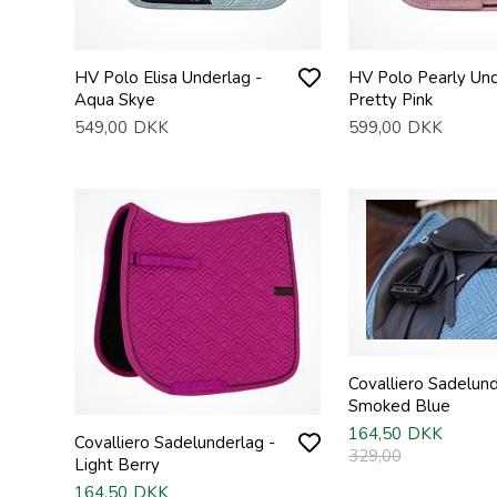
HV Polo Elisa Underlag -
HV Polo Pearly Und
Aqua Skye
Pretty Pink
549,00
DKK
599,00
DKK
Covalliero Sadelund
Smoked Blue
164,50
DKK
Covalliero Sadelunderlag -
329,00
Light Berry
164,50
DKK