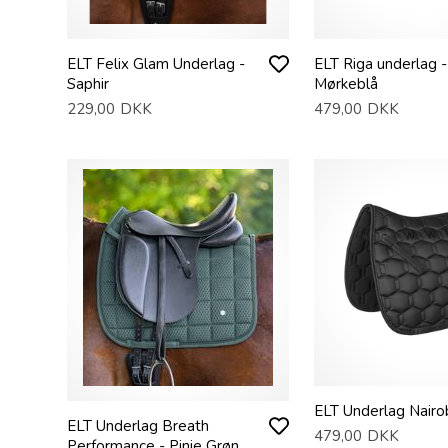
ELT Felix Glam Underlag -
ELT Riga underlag -
Saphir
Mørkeblå
229,00
DKK
479,00
DKK
ELT Underlag Nairob
ELT Underlag Breath
479,00
DKK
Performance - Pinje Grøn