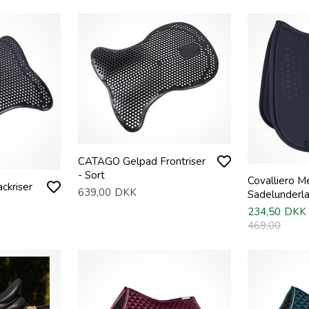
CATAGO Gelpad Frontriser
- Sort
Covalliero 
kriser
639,00
DKK
Sadelunderla
234,50
DKK
469,00