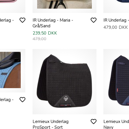
erlag -
IR Underlag - Maria -
IR Underlag 
Grå/Sand
479,00
DKK
239,50
DKK
479,00
erlag -
Lemieux Underlag
Lemieux Und
ProSport - Sort
Navy