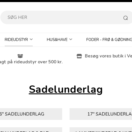
RIDEUDSTYR
HUS&HAVE
FODER - FRØ & GØDNIN
Besøg vores butik i V
agt på rideudstyr over 500 kr.
Sadelunderlag
6" SADELUNDERLAG
17" SADELUNDERL