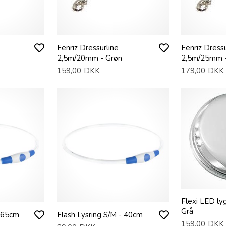
Fenriz Dressurline
Fenriz Dressu
2,5m/20mm - Grøn
2,5m/25mm -
159,00
DKK
179,00
DKK
Flexi LED ly
Grå
- 65cm
Flash Lysring S/M - 40cm
159,00
DKK