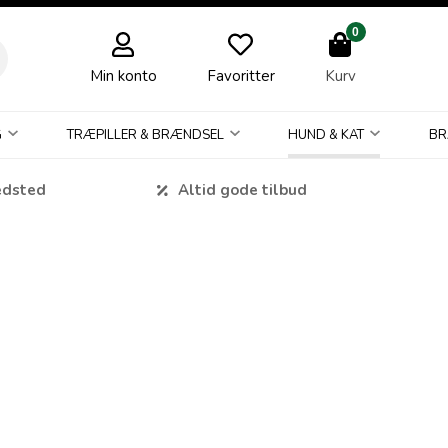
0
Min konto
Favoritter
Kurv
G
TRÆPILLER & BRÆNDSEL
HUND & KAT
BR
edsted
Altid gode tilbud