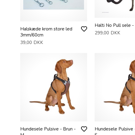
Halti No Pull sele -
Halskæde krom store led
299,00
DKK
3mm/60cm
39,00
DKK
Hundesele Pulsive - Brun -
Hundesele Pulsive 
M
S