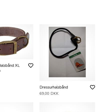
alsbånd XL
n
Dressurhalsbånd
69,00
DKK