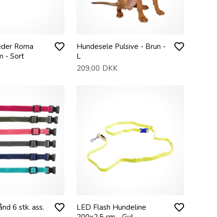
æder Roma
Hundesele Pulsive - Brun -
m - Sort
L
209,00
DKK
nd 6 stk. ass.
LED Flash Hundeline
200x2,5 cm - Gul