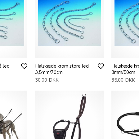
 led
Halskæde krom store led
Halskæde kr
3,5mm/70cm
3mm/50cm
30,00
DKK
35,00
DKK