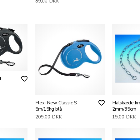
89,00
DKK
M
Flexi New Classic S
Halskæde kr
5m/15kg blå
2mm/35cm
209,00
DKK
19,00
DKK