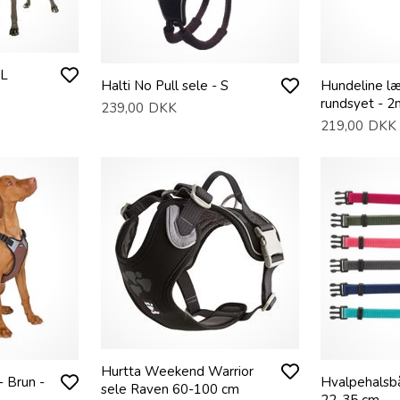
 L
Halti No Pull sele - S
Hundeline l
rundsyet - 2
239,00
DKK
219,00
DKK
Hurtta Weekend Warrior
- Brun -
Hvalpehalsbå
sele Raven 60-100 cm
22-35 cm