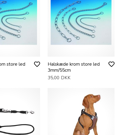
om store led
Halskæde krom store led
3mm/55cm
35,00
DKK