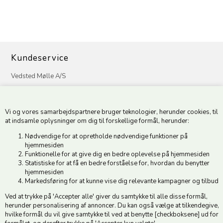
Kundeservice
Vedsted Mølle A/S
Tøndervej 31, Vedsted
6500 Vojens
Vi og vores samarbejdspartnere bruger teknologier, herunder cookies, til
CVR 49879415 Mail
vedstedmoelle@post.tele.dk
at indsamle oplysninger om dig til forskellige formål, herunder:
Tlf. +45 74 54 51 06
Nødvendige for at opretholde nødvendige funktioner på
Åbningstider: Man-Fre 9.00-17.00 | Middagslukket 12.00-12.30 |
hjemmesiden
Lørdag 9.00-12.00
Funktionelle for at give dig en bedre oplevelse på hjemmesiden
Statistiske for at få en bedre forståelse for, hvordan du benytter
hjemmesiden
Hold dig opdateret
Markedsføring for at kunne vise dig relevante kampagner og tilbud
Ved at trykke på 'Accepter alle' giver du samtykke til alle disse formål,
Tilmeld dig vores nyhedsbrev og modtag gode tilbud :)
herunder personalisering af annoncer. Du kan også vælge at tilkendegive,
hvilke formål du vil give samtykke til ved at benytte [checkboksene] ud for