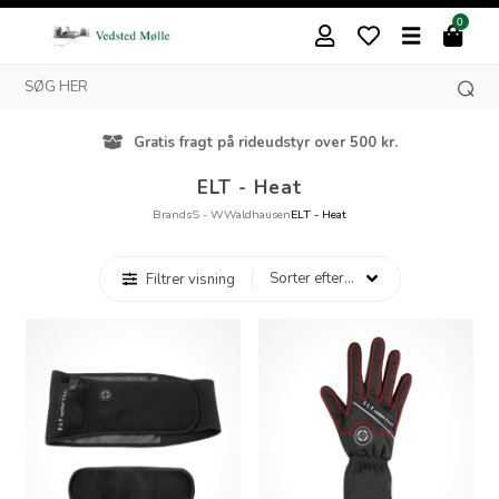
0
Gratis fragt på rideudstyr over 500 kr.
ELT - Heat
Brands
S - W
Waldhausen
ELT - Heat
Filtrer visning