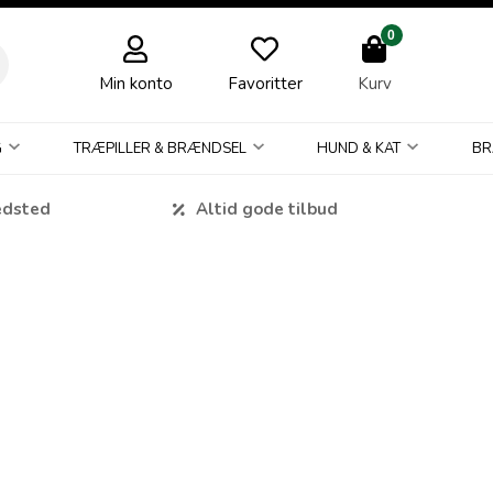
0
Min konto
Favoritter
Kurv
G
TRÆPILLER & BRÆNDSEL
HUND & KAT
BR
edsted
Altid gode tilbud