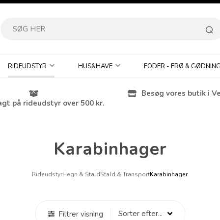
RIDEUDSTYR
HUS&HAVE
FODER - FRØ & GØDNIN
Besøg vores butik i V
agt på rideudstyr over 500 kr.
Karabinhager
Rideudstyr
Hegn & Stald
Stald & Transport
Karabinhager
Filtrer visning