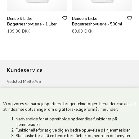
Bense & Eicke
Bense & Eicke
Bøgetræshovtjære - 1 Liter
Bøgetræshovtjære - 500ml
109,00
DKK
89,00
DKK
Kundeservice
Vedsted Mølle A/S
Tøndervej 31, Vedsted
6500 Vojens
Vi og vores samarbejdspartnere bruger teknologier, herunder cookies, til
CVR 49879415 Mail
vedstedmoelle@post.tele.dk
at indsamle oplysninger om dig til forskellige formål, herunder:
Tlf. +45 74 54 51 06
Nødvendige for at opretholde nødvendige funktioner på
Åbningstider: Man-Fre 9.00-17.00 | Middagslukket 12.00-12.30 |
hjemmesiden
Lørdag 9.00-12.00
Funktionelle for at give dig en bedre oplevelse på hjemmesiden
Statistiske for at få en bedre forståelse for, hvordan du benytter