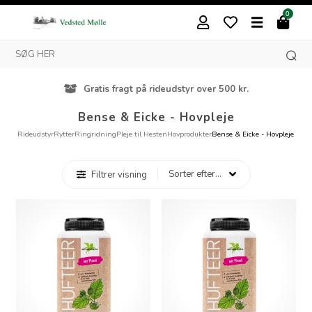
0
Gratis fragt på rideudstyr over 500 kr.
Bense & Eicke - Hovpleje
Rideudstyr
Rytter
Ringridning
Pleje til Hesten
Hovprodukter
Bense & Eicke - Hovpleje
Filtrer visning