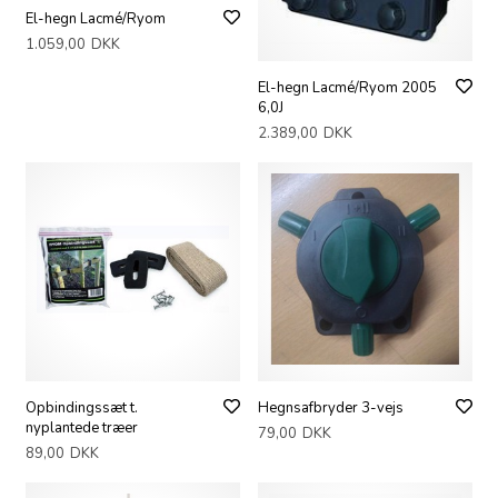
El-hegn Lacmé/Ryom
1.059,00
DKK
El-hegn Lacmé/Ryom 2005
6,0J
2.389,00
DKK
Opbindingssæt t.
Hegnsafbryder 3-vejs
nyplantede træer
79,00
DKK
89,00
DKK