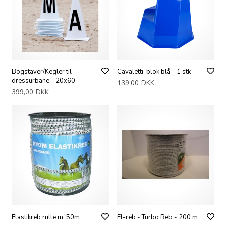
Bogstaver/Kegler til
Cavaletti-blok blå - 1 stk
dressurbane - 20x60
139,00
DKK
399,00
DKK
Elastikreb rulle m. 50m
El-reb - Turbo Reb - 200 m