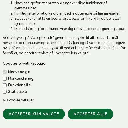
Nødvendige for at opretholde nødvendige funktioner på
hjemmesiden
Funktionelle for at give dig en bedre oplevelse på hjemmesiden
Statistiske for at få en bedre forståelse for, hvordan du benytter
hjemmesiden
Markedsføring for at kunne vise dig relevante kampagner og tilbud
Ved at trykke på 'Accepter alle' giver du samtykke til alle disse formål,
Spand 20 liter
Spand til ophæng
herunder personalisering af annoncer. Du kan også vælge at tilkendegive,
22,50
DKK
249,00
DKK
hvilke formål du vil give samtykke til ved at benytte [checkboksene] ud for
formålet, og derefter trykke på 'Accepter kun valgte'.
Googles privatlivspolitik
Nødvendige
Markedsføring
Funktionelle
Statistiske
Trillebør 100 liter
Vis cookie detaljer
559,00
DKK
Trillebør 160 liter
1.869,00
DKK