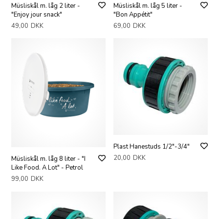
Müsliskål m. låg 2 liter -
Müsliskål m. låg 5 liter -
"Enjoy jour snack"
"Bon Appétit"
49,00
DKK
69,00
DKK
Plast Hanestuds 1/2"-3/4"
20,00
DKK
Müsliskål m. låg 8 liter - "I
Like Food. A Lot" - Petrol
99,00
DKK