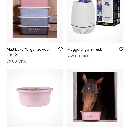
Multiboks "Organize your
Myggefanger m. usb
life!" 3L
269,00
DKK
79,00
DKK