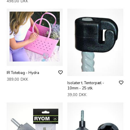
498,00
DKK
IR Totebag - Hydra
389,00
DKK
Isolater t. Tentorpæl -
10mm - 25 stk.
39,00
DKK