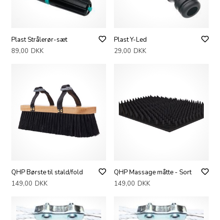
Plast Strålerør-sæt
Plast Y-Led
89,00
DKK
29,00
DKK
QHP Børste til stald/fold
QHP Massage måtte - Sort
149,00
DKK
149,00
DKK