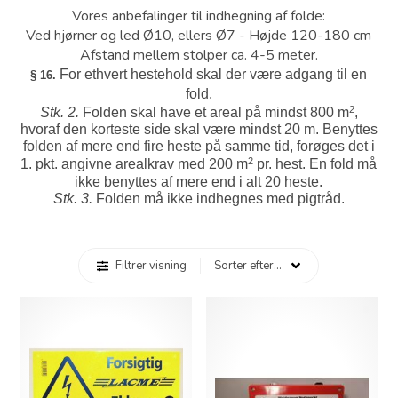
Vores anbefalinger til indhegning af folde:
Ved hjørner og led Ø10, ellers Ø7 - Højde 120-180 cm
Afstand mellem stolper ca. 4-5 meter.
For ethvert hestehold skal der være adgang til en
§ 16.
fold.
2
Stk. 2.
Folden skal have et areal på mindst 800 m
,
hvoraf den korteste side skal være mindst 20 m. Benyttes
folden af mere end fire heste på samme tid, forøges det i
2
1. pkt. angivne arealkrav med 200 m
pr. hest. En fold må
ikke benyttes af mere end i alt 20 heste.
Stk. 3.
Folden må ikke indhegnes med pigtråd.
Filtrer visning