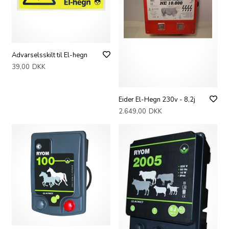
Advarselsskilt til El-hegn
39,00
DKK
Eider El-Hegn 230v - 8,2j
2.649,00
DKK