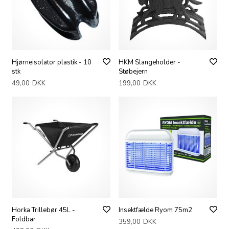
Hjørneisolator plastik - 10
HKM Slangeholder -
stk
Støbejern
49,00
DKK
199,00
DKK
Horka Trillebør 45L -
Insektfælde Ryom 75m2
Foldbar
359,00
DKK