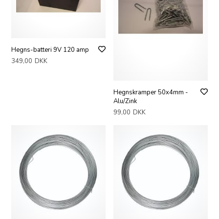
Hegns-batteri 9V 120 amp
349,00
DKK
Hegnskramper 50x4mm -
Alu/Zink
99,00
DKK