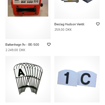
Beslag Hudson Ventil
259,00
DKK
Batterihegn 9v - BE-500
2.249,00
DKK