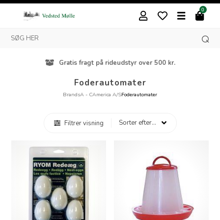
0
Gratis fragt på rideudstyr over 500 kr.
Foderautomater
Brands
A - C
America A/S
Foderautomater
Filtrer visning