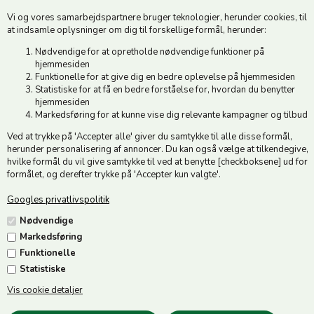
6500 Vojens
Vi og vores samarbejdspartnere bruger teknologier, herunder cookies, til
CVR 49879415 Mail
vedstedmoelle@post.tele.dk
at indsamle oplysninger om dig til forskellige formål, herunder:
Tlf. +45 74 54 51 06
Nødvendige for at opretholde nødvendige funktioner på
Åbningstider: Man-Fre 9.00-17.00 | Middagslukket 12.00-12.30 |
hjemmesiden
Lørdag 9.00-12.00
Funktionelle for at give dig en bedre oplevelse på hjemmesiden
Statistiske for at få en bedre forståelse for, hvordan du benytter
hjemmesiden
Hold dig opdateret
Markedsføring for at kunne vise dig relevante kampagner og tilbud
Ved at trykke på 'Accepter alle' giver du samtykke til alle disse formål,
Tilmeld dig vores nyhedsbrev og modtag gode tilbud :)
herunder personalisering af annoncer. Du kan også vælge at tilkendegive,
hvilke formål du vil give samtykke til ved at benytte [checkboksene] ud for
formålet, og derefter trykke på 'Accepter kun valgte'.
Googles privatlivspolitik
Jeg accepterer vilkårene
Nødvendige
Markedsføring
Funktionelle
Statistiske
Vis cookie detaljer
Følg os