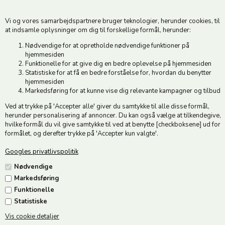
6500 Vojens
Vi og vores samarbejdspartnere bruger teknologier, herunder cookies, til
CVR 49879415 Mail
vedstedmoelle@post.tele.dk
at indsamle oplysninger om dig til forskellige formål, herunder:
Tlf. +45 74 54 51 06
Nødvendige for at opretholde nødvendige funktioner på
Åbningstider: Man-Fre 9.00-17.00 | Middagslukket 12.00-12.30 |
hjemmesiden
Lørdag 9.00-12.00
Funktionelle for at give dig en bedre oplevelse på hjemmesiden
Statistiske for at få en bedre forståelse for, hvordan du benytter
hjemmesiden
Hold dig opdateret
Markedsføring for at kunne vise dig relevante kampagner og tilbud
Ved at trykke på 'Accepter alle' giver du samtykke til alle disse formål,
Tilmeld dig vores nyhedsbrev og modtag gode tilbud :)
herunder personalisering af annoncer. Du kan også vælge at tilkendegive,
hvilke formål du vil give samtykke til ved at benytte [checkboksene] ud for
formålet, og derefter trykke på 'Accepter kun valgte'.
Googles privatlivspolitik
Jeg accepterer vilkårene
Nødvendige
Markedsføring
Funktionelle
Statistiske
Vis cookie detaljer
Følg os