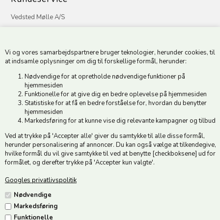
Vedsted Mølle A/S
Tøndervej 31, Vedsted
6500 Vojens
Vi og vores samarbejdspartnere bruger teknologier, herunder cookies, til
CVR 49879415 Mail
vedstedmoelle@post.tele.dk
at indsamle oplysninger om dig til forskellige formål, herunder:
Tlf. +45 74 54 51 06
Nødvendige for at opretholde nødvendige funktioner på
Åbningstider: Man-Fre 9.00-17.00 | Middagslukket 12.00-12.30 |
hjemmesiden
Lørdag 9.00-12.00
Funktionelle for at give dig en bedre oplevelse på hjemmesiden
Statistiske for at få en bedre forståelse for, hvordan du benytter
hjemmesiden
Hold dig opdateret
Markedsføring for at kunne vise dig relevante kampagner og tilbud
Ved at trykke på 'Accepter alle' giver du samtykke til alle disse formål,
Tilmeld dig vores nyhedsbrev og modtag gode tilbud :)
herunder personalisering af annoncer. Du kan også vælge at tilkendegive,
hvilke formål du vil give samtykke til ved at benytte [checkboksene] ud for
formålet, og derefter trykke på 'Accepter kun valgte'.
Googles privatlivspolitik
Jeg accepterer vilkårene
Nødvendige
Markedsføring
Funktionelle