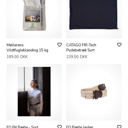
Møllerens
CATAGO FIR-Tech
Vildtfugleblanding 15 kg
Pudebetræk Sort
189,00
DKK
239,00
DKK
EQ Bit Bælte - Sort
EQ Bælte Jaiden