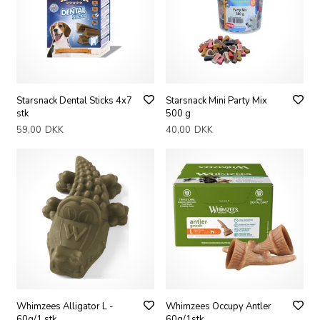
Starsnack Dental Sticks 4x7
Starsnack Mini Party Mix
stk
500 g
59,00
DKK
40,00
DKK
Whimzees Alligator L -
Whimzees Occupy Antler
60g/1 stk
60g/1stk