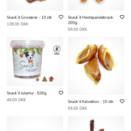
Snack´it Griseører - 10 stk
Snack´it Hestepandebrask
200g
139,00
DKK
59,00
DKK
Snack´it Julemix - 500g
49,00
DKK
Snack´it Kalveklov - 10 stk
59,00
DKK