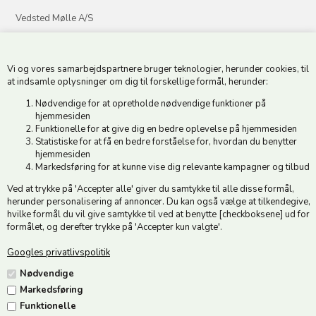
Vedsted Mølle A/S
Tøndervej 31, Vedsted
6500 Vojens
Vi og vores samarbejdspartnere bruger teknologier, herunder cookies, til
CVR 49879415 Mail
vedstedmoelle@post.tele.dk
at indsamle oplysninger om dig til forskellige formål, herunder:
Tlf. +45 74 54 51 06
Nødvendige for at opretholde nødvendige funktioner på
Åbningstider: Man-Fre 9.00-17.00 | Middagslukket 12.00-12.30 |
hjemmesiden
Lørdag 9.00-12.00
Funktionelle for at give dig en bedre oplevelse på hjemmesiden
Statistiske for at få en bedre forståelse for, hvordan du benytter
hjemmesiden
Hold dig opdateret
Markedsføring for at kunne vise dig relevante kampagner og tilbud
Ved at trykke på 'Accepter alle' giver du samtykke til alle disse formål,
Tilmeld dig vores nyhedsbrev og modtag gode tilbud :)
herunder personalisering af annoncer. Du kan også vælge at tilkendegive,
hvilke formål du vil give samtykke til ved at benytte [checkboksene] ud for
formålet, og derefter trykke på 'Accepter kun valgte'.
Googles privatlivspolitik
Jeg accepterer vilkårene
Nødvendige
Markedsføring
Funktionelle