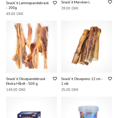
Snack´it Marvben L
Snack´it Lammepandebrask
- 200g
39,00
DKK
49,00
DKK
Snack´it Oksepandebrask
Snack´it Oksepenis 12 cm -
Ekstra Hårdt - 500 g
1 stk
149,00
DKK
25,00
DKK