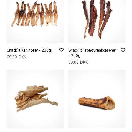
Snack´it Kaninører - 200g
Snack´it Krondyrnakkesener
- 200g
69,00
DKK
89,00
DKK