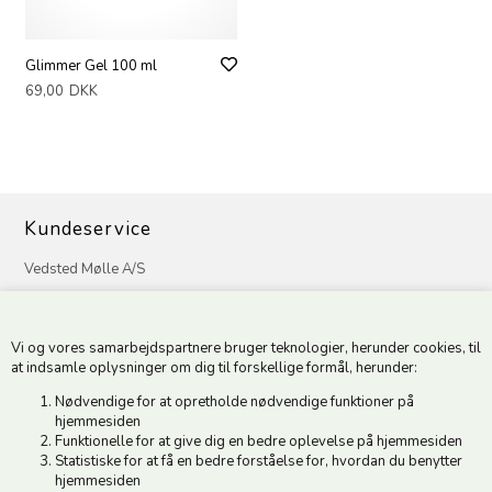
Glimmer Gel 100 ml
69,00
DKK
Kundeservice
Vedsted Mølle A/S
Tøndervej 31, Vedsted
6500 Vojens
Vi og vores samarbejdspartnere bruger teknologier, herunder cookies, til
CVR 49879415 Mail
vedstedmoelle@post.tele.dk
at indsamle oplysninger om dig til forskellige formål, herunder:
Tlf. +45 74 54 51 06
Nødvendige for at opretholde nødvendige funktioner på
Åbningstider: Man-Fre 9.00-17.00 | Middagslukket 12.00-12.30 |
hjemmesiden
Lørdag 9.00-12.00
Funktionelle for at give dig en bedre oplevelse på hjemmesiden
Statistiske for at få en bedre forståelse for, hvordan du benytter
hjemmesiden