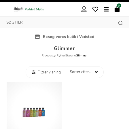
0
Besøg vores butik i Vedsted
Glimmer
Rideudstyr
Rytter
Stævne
Glimmer
Filtrer visning