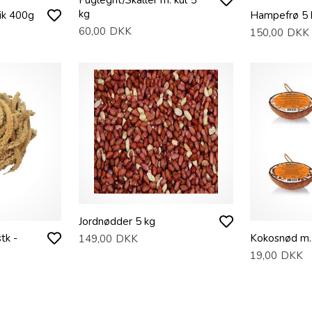
Fuglegrit/Skaller m. kul 5
kg
ik 400g
Hampefrø 5 
60,00
DKK
150,00
DKK
Jordnødder 5 kg
tk -
Kokosnød m.
149,00
DKK
19,00
DKK