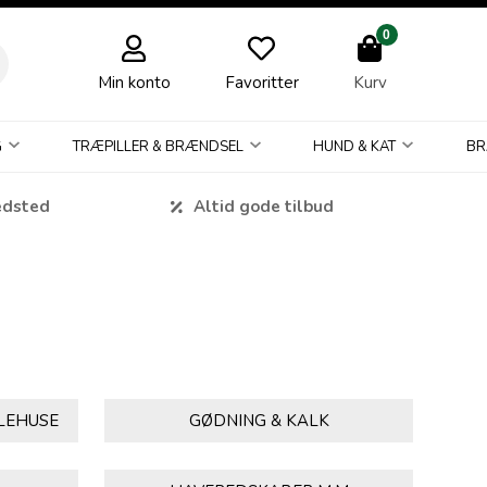
0
Min konto
Favoritter
Kurv
G
TRÆPILLER & BRÆNDSEL
HUND & KAT
BR
edsted
Altid gode tilbud
LEHUSE
GØDNING & KALK