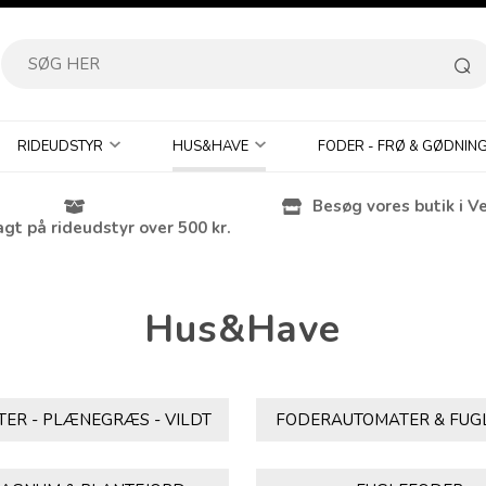
RIDEUDSTYR
HUS&HAVE
FODER - FRØ & GØDNIN
Besøg vores butik i V
agt på rideudstyr over 500 kr.
Hus&Have
ER - PLÆNEGRÆS - VILDT
FODERAUTOMATER & FUG