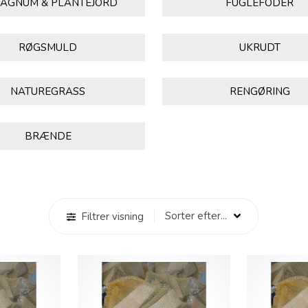
AGNUM & PLANTEJORD
FUGLEFODER
RØGSMULD
UKRUDT
NATUREGRASS
RENGØRING
BRÆNDE
Filtrer visning