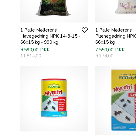
1 Palle Møllerens
1 Palle Møllerens
Havegødning NPK 14-3-15 -
Plænegødning NPK
66x15 kg - 990 kg
66x15 kg
9.590,00
DKK
7.550,00
DKK
11.814,00
9.174,00