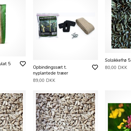
Solsikkefrø 5
ulat 5
Opbindingssæt t.
80,00
DKK
nyplantede træer
89,00
DKK