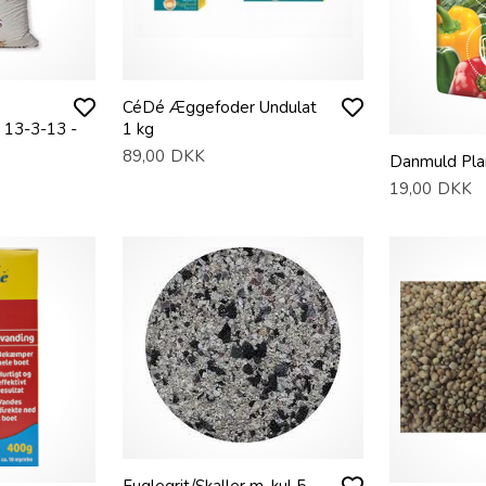
CéDé Æggefoder Undulat
 13-3-13 -
1 kg
89,00
DKK
Danmuld Pla
19,00
DKK