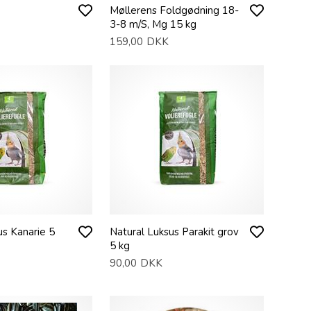
Møllerens Foldgødning 18-
3-8 m/S, Mg 15 kg
159,00
DKK
us Kanarie 5
Natural Luksus Parakit grov
5 kg
90,00
DKK