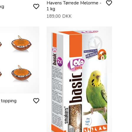
Havens Tørrede Melorme -
kg
1 kg
189,00
DKK
 topping