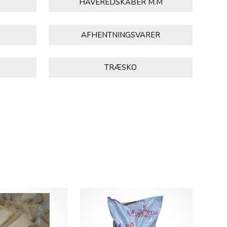
HAVEREDSKABER M.M
AFHENTNINGSVARER
TRÆSKO