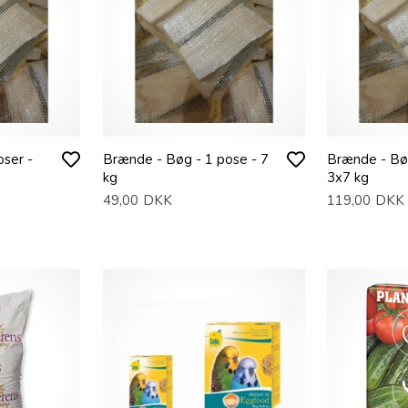
oser -
Brænde - Bøg - 1 pose - 7
Brænde - Bøg
kg
3x7 kg
49,00
DKK
119,00
DKK