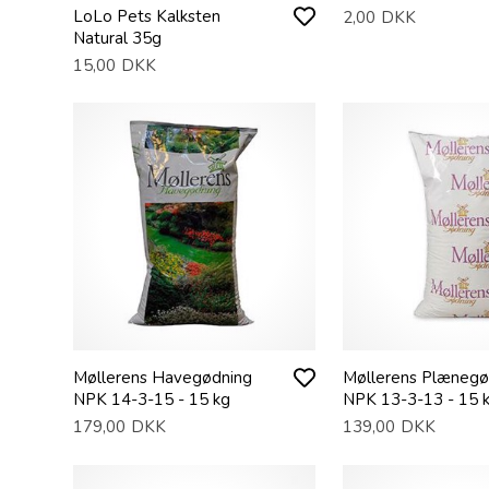
LoLo Pets Kalksten
2,00
DKK
Natural 35g
15,00
DKK
Møllerens Havegødning
Møllerens Plænegø
NPK 14-3-15 - 15 kg
NPK 13-3-13 - 15 
179,00
DKK
139,00
DKK