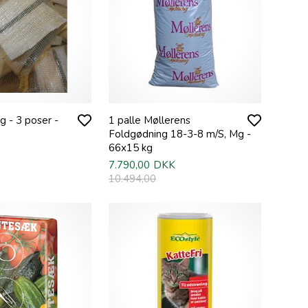
 - 3 poser -
1 palle Møllerens
Foldgødning 18-3-8 m/S, Mg -
66x15 kg
7.790,00
DKK
10.494,00