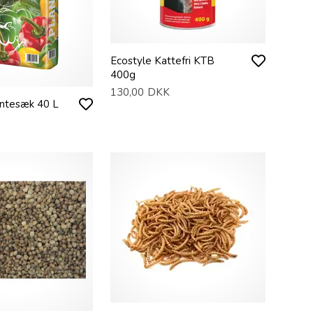
Ecostyle Kattefri KTB
400g
130,00
DKK
ntesæk 40 L