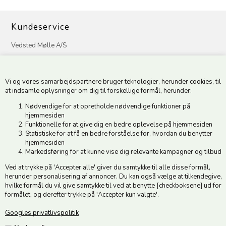
Kundeservice
Vedsted Mølle A/S
Tøndervej 31, Vedsted
6500 Vojens
Vi og vores samarbejdspartnere bruger teknologier, herunder cookies, til
CVR 49879415 Mail
vedstedmoelle@post.tele.dk
at indsamle oplysninger om dig til forskellige formål, herunder:
Tlf. +45 74 54 51 06
Nødvendige for at opretholde nødvendige funktioner på
Åbningstider: Man-Fre 9.00-17.00 | Middagslukket 12.00-12.30 |
hjemmesiden
Lørdag 9.00-12.00
Funktionelle for at give dig en bedre oplevelse på hjemmesiden
Statistiske for at få en bedre forståelse for, hvordan du benytter
hjemmesiden
Hold dig opdateret
Markedsføring for at kunne vise dig relevante kampagner og tilbud
Ved at trykke på 'Accepter alle' giver du samtykke til alle disse formål,
Tilmeld dig vores nyhedsbrev og modtag gode tilbud :)
herunder personalisering af annoncer. Du kan også vælge at tilkendegive,
hvilke formål du vil give samtykke til ved at benytte [checkboksene] ud for
formålet, og derefter trykke på 'Accepter kun valgte'.
Googles privatlivspolitik