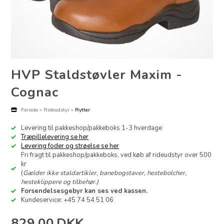
HVP Staldstøvler Maxim -
Cognac
Forside
»
Rideudstyr
»
Rytter
Levering til pakkeshop/pakkeboks 1-3 hverdage
Træpillelevering se her
Levering foder og strøelse se her
Fri fragt til pakkeshop/pakkeboks, ved køb af rideudstyr over 500
kr
(
Gælder ikke staldartikler, banebogstaver, hestebolcher,
hesteklippere og tilbehør.)
Forsendelsesgebyr kan ses ved kassen.
Kundeservice: +45 74 54 51 06
829,00
DKK