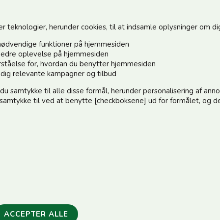
teknologier, herunder cookies, til at indsamle oplysninger om dig 
nødvendige funktioner på hjemmesiden
n bedre oplevelse på hjemmesiden
forståelse for, hvordan du benytter hjemmesiden
Hold dig o
e dig relevante kampagner og tilbud
 du samtykke til alle disse formål, herunder personalisering af an
Tilmeld dig 
e samtykke til ved at benytte [checkboksene] ud for formålet, og de
:)
elle@post.tele.dk
Jeg accep
.00 | Middagslukket 12.00-12.30 | Lørdag 9.00-