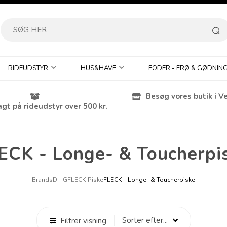
RIDEUDSTYR
HUS&HAVE
FODER - FRØ & GØDNIN
Besøg vores butik i V
agt på rideudstyr over 500 kr.
ECK - Longe- & Toucherpi
Brands
D - G
FLECK Piske
FLECK - Longe- & Toucherpiske
Filtrer visning