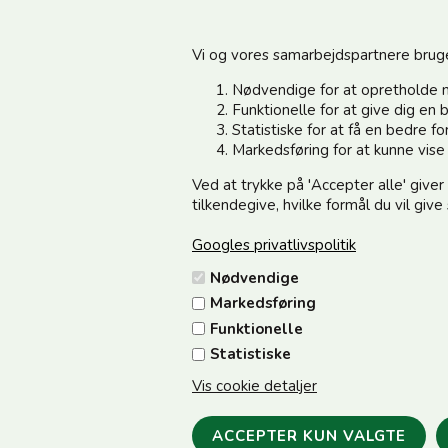
Vi og vores samarbejdspartnere bruger 
Nødvendige for at opretholde 
Funktionelle for at give dig e
Statistiske for at få en bedre 
Information
Kundeservice
Markedsføring for at kunne vis
Ved at trykke på 'Accepter alle' giver
Din side - Log ind her
Vedsted Mølle A/S
tilkendegive, hvilke formål du vil giv
Cookie & Persondata
Tøndervej 31, Vedsted
Googles privatlivspolitik
Handelsbetingelser
6500 Vojens
Nødvendige
Fortrydelse/Reklamation
CVR 49879415 Mail
vedstedmo
Markedsføring
Samarbejdspartnere
Tlf. +45 74 54 51 06
Funktionelle
Om os
Åbningstider: Man-Fre 9.00-17
Statistiske
12.00
Vis cookie detaljer