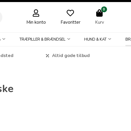
0
Min konto
Favoritter
Kurv
G
TRÆPILLER & BRÆNDSEL
HUND & KAT
BR
edsted
Altid gode tilbud
ske