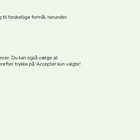
til forskellige formål, herunder:
pdateret
Følg os
noncer. Du kan også vælge at
vores nyhedsbrev og modtag gode tilbud
refter trykke på 'Accepter kun valgte'.
terer vilkårene