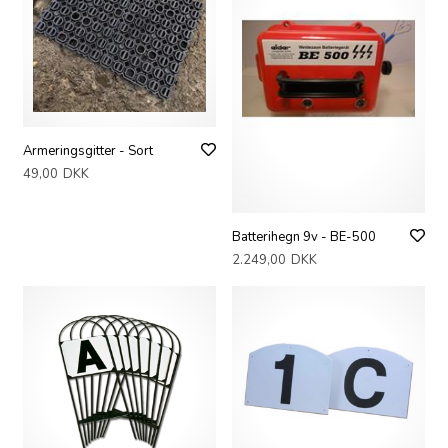
Armeringsgitter - Sort
49,00
DKK
Batterihegn 9v - BE-500
2.249,00
DKK