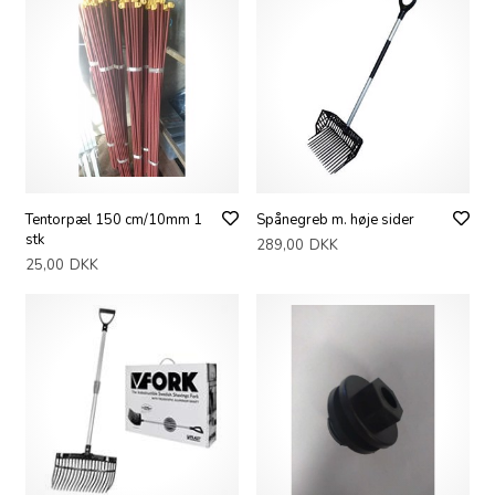
Tentorpæl 150 cm/10mm 1
Spånegreb m. høje sider
stk
289,00
DKK
25,00
DKK