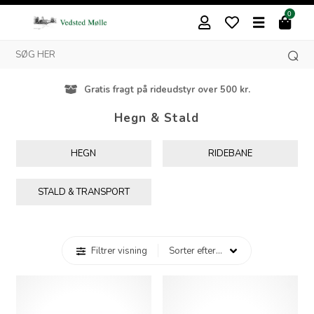
0
Besøg vores butik i Vedsted
Hegn & Stald
HEGN
RIDEBANE
STALD & TRANSPORT
Filtrer visning