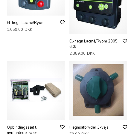
El-hegn Lacmé/Ryom
1.059,00
DKK
El-hegn Lacmé/Ryom 2005
6,0J
2.389,00
DKK
Opbindingssæt t.
Hegnsafbryder 3-vejs
nyplantede træer