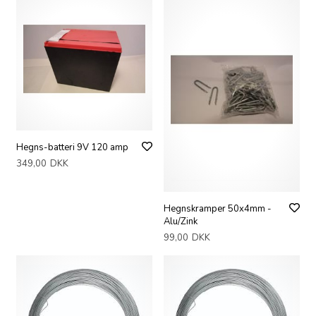
Hegns-batteri 9V 120 amp
349,00
DKK
Hegnskramper 50x4mm -
Alu/Zink
99,00
DKK