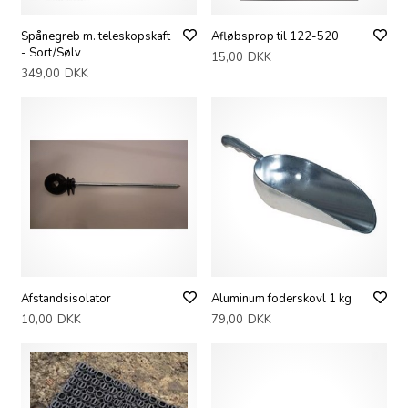
Spånegreb m. teleskopskaft
Afløbsprop til 122-520
- Sort/Sølv
15,00
DKK
349,00
DKK
Afstandsisolator
Aluminum foderskovl 1 kg
10,00
DKK
79,00
DKK