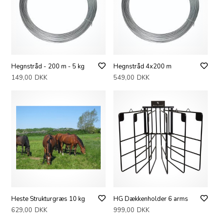
Hegnstråd - 200 m - 5 kg
Hegnstråd 4x200 m
149,00
DKK
549,00
DKK
Heste Strukturgræs 10 kg
HG Dækkenholder 6 arms
629,00
DKK
999,00
DKK