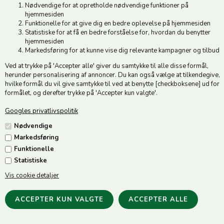
Nødvendige for at opretholde nødvendige funktioner på
129,00
DKK
159,00
DKK
hjemmesiden
Funktionelle for at give dig en bedre oplevelse på hjemmesiden
Statistiske for at få en bedre forståelse for, hvordan du benytter
hjemmesiden
Markedsføring for at kunne vise dig relevante kampagner og tilbud
Ved at trykke på 'Accepter alle' giver du samtykke til alle disse formål,
herunder personalisering af annoncer. Du kan også vælge at tilkendegive,
hvilke formål du vil give samtykke til ved at benytte [checkboksene] ud for
formålet, og derefter trykke på 'Accepter kun valgte'.
Googles privatlivspolitik
Nødvendige
HIPPOTONIC Attachment
Hjelmholder - Sort
Markedsføring
Protection Ball - Sort
69,00
DKK
Funktionelle
109,00
DKK
Statistiske
Vis cookie detaljer