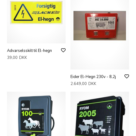
Advarselsskilt til El-hegn
39,00
DKK
Eider El-Hegn 230v - 8,2j
2.649,00
DKK