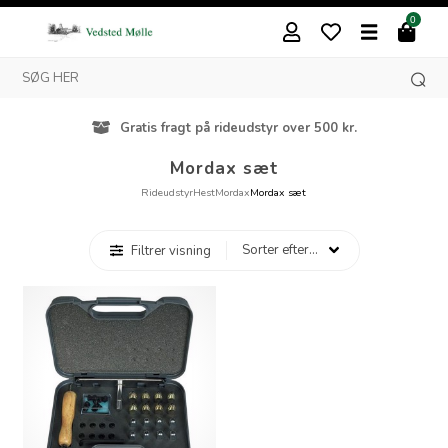
0
Gratis fragt på rideudstyr over 500 kr.
Mordax sæt
Rideudstyr
Hest
Mordax
Mordax sæt
Filtrer visning