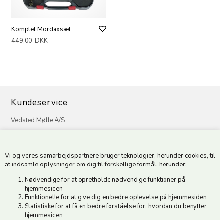
Komplet Mordaxsæt
449,00
DKK
Kundeservice
Vedsted Mølle A/S
Tøndervej 31, Vedsted
6500 Vojens
Vi og vores samarbejdspartnere bruger teknologier, herunder cookies, til
CVR 49879415 Mail
vedstedmoelle@post.tele.dk
at indsamle oplysninger om dig til forskellige formål, herunder:
Tlf. +45 74 54 51 06
Nødvendige for at opretholde nødvendige funktioner på
Åbningstider: Man-Fre 9.00-17.00 | Middagslukket 12.00-12.30 |
hjemmesiden
Lørdag 9.00-12.00
Funktionelle for at give dig en bedre oplevelse på hjemmesiden
Statistiske for at få en bedre forståelse for, hvordan du benytter
hjemmesiden