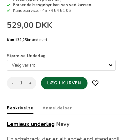
Forsendelsesgebyr kan ses ved kassen.
Kundeservice: +45 74 54 51 06
529,00
DKK
Størrelse Underlag
-
+
Beskrivelse
Anmeldelser
Lemieux underlag
Navy
En schabrack, der er alt andet end standard!!