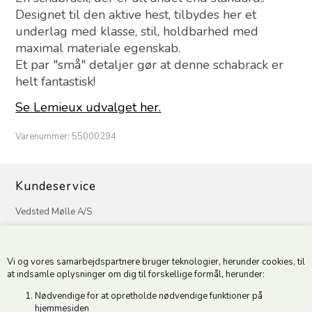
Designet til den aktive hest, tilbydes her et
underlag med klasse, stil, holdbarhed med
maximal materiale egenskab.
Et par "små" detaljer gør at denne schabrack er
helt fantastisk!
Se Lemieux udvalget her.
Varenummer:
55000294
Kundeservice
Vedsted Mølle A/S
Tøndervej 31, Vedsted
6500 Vojens
Vi og vores samarbejdspartnere bruger teknologier, herunder cookies, til
CVR 49879415 Mail
vedstedmoelle@post.tele.dk
at indsamle oplysninger om dig til forskellige formål, herunder:
Tlf. +45 74 54 51 06
Nødvendige for at opretholde nødvendige funktioner på
Åbningstider: Man-Fre 9.00-17.00 | Middagslukket 12.00-12.30 |
hjemmesiden