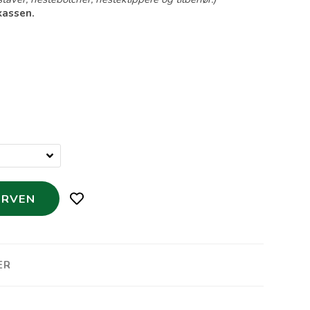
kassen.
ER