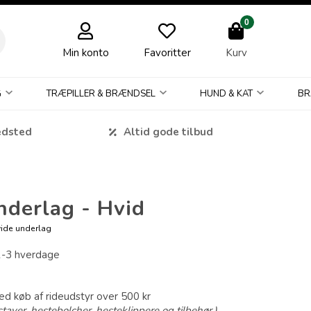
0
Min konto
Favoritter
Kurv
G
TRÆPILLER & BRÆNDSEL
HUND & KAT
BR
edsted
Altid gode tilbud
derlag - Hvid
ide underlag
1-3 hverdage
ved køb af rideudstyr over 500 kr
taver, hestebolcher, hesteklippere og tilbehør.)