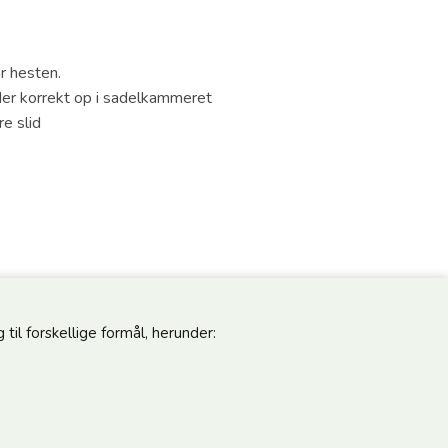
or hesten.
dder korrekt op i sadelkammeret
e slid
til forskellige formål, herunder:
pdateret
Følg os