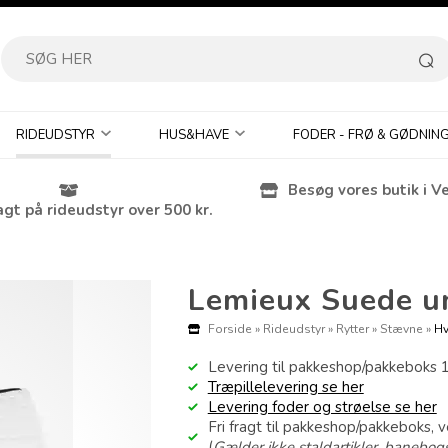
RIDEUDSTYR
HUS&HAVE
FODER - FRØ & GØDNIN
Besøg vores butik i V
agt på rideudstyr over 500 kr.
Lemieux Suede un
Forside
»
Rideudstyr
»
Rytter
»
Stævne
»
Hv
Levering til pakkeshop/pakkeboks 
Træpillelevering se her
Levering foder og strøelse se her
Fri fragt til pakkeshop/pakkeboks, 
(
Gælder ikke staldartikler, banebogs