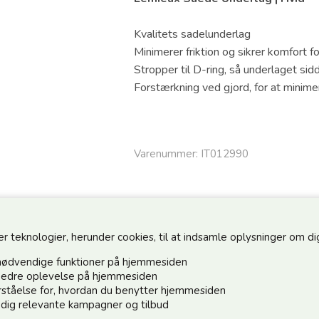
Kvalitets sadelunderlag
Minimerer friktion og sikrer komfort f
Stropper til D-ring, så underlaget si
Forstærkning ved gjord, for at minimer
Varenummer:
IT012990
teknologier, herunder cookies, til at indsamle oplysninger om dig 
nødvendige funktioner på hjemmesiden
n bedre oplevelse på hjemmesiden
forståelse for, hvordan du benytter hjemmesiden
Hold dig o
e dig relevante kampagner og tilbud