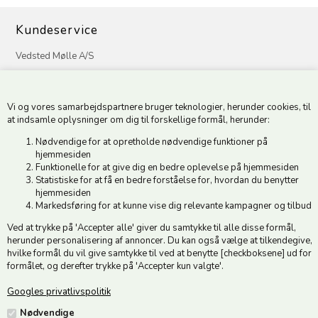
Kundeservice
Vedsted Mølle A/S
Tøndervej 31, Vedsted
6500 Vojens
Vi og vores samarbejdspartnere bruger teknologier, herunder cookies, til
CVR 49879415 Mail
vedstedmoelle@post.tele.dk
at indsamle oplysninger om dig til forskellige formål, herunder:
Tlf. +45 74 54 51 06
Nødvendige for at opretholde nødvendige funktioner på
Åbningstider: Man-Fre 9.00-17.00 | Middagslukket 12.00-12.30 |
hjemmesiden
Lørdag 9.00-12.00
Funktionelle for at give dig en bedre oplevelse på hjemmesiden
Statistiske for at få en bedre forståelse for, hvordan du benytter
hjemmesiden
Hold dig opdateret
Markedsføring for at kunne vise dig relevante kampagner og tilbud
Ved at trykke på 'Accepter alle' giver du samtykke til alle disse formål,
Tilmeld dig vores nyhedsbrev og modtag gode tilbud :)
herunder personalisering af annoncer. Du kan også vælge at tilkendegive,
hvilke formål du vil give samtykke til ved at benytte [checkboksene] ud for
formålet, og derefter trykke på 'Accepter kun valgte'.
Googles privatlivspolitik
Jeg accepterer vilkårene
Nødvendige