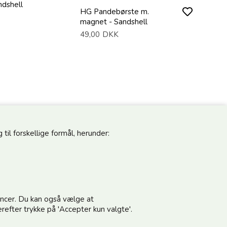
ndshell
HG Pandebørste m.
magnet - Sandshell
49,00
DKK
til forskellige formål, herunder:
pdateret
Følg os
noncer. Du kan også vælge at
vores nyhedsbrev og modtag gode tilbud
refter trykke på 'Accepter kun valgte'.