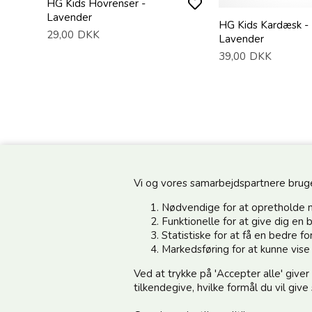
HG Kids Hovrenser -
Lavender
HG Kids Kardæsk -
29,00
DKK
Lavender
39,00
DKK
Vi og vores samarbejdspartnere bruger 
Nødvendige for at opretholde 
Funktionelle for at give dig e
Statistiske for at få en bedre 
Information
Kundeservice
Markedsføring for at kunne vis
Ved at trykke på 'Accepter alle' giver
Din side - Log ind her
Vedsted Mølle A/S
tilkendegive, hvilke formål du vil giv
Cookie & Persondata
Tøndervej 31, Vedsted