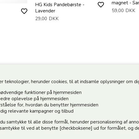
magnet - Sa
HG Kids Pandebørste -
59,00
DKK
Lavender
29,00
DKK
teknologier, herunder cookies, til at indsamle oplysninger om dig 
nødvendige funktioner på hjemmesiden
n bedre oplevelse på hjemmesiden
forståelse for, hvordan du benytter hjemmesiden
Hold dig o
e dig relevante kampagner og tilbud
 du samtykke til alle disse formål, herunder personalisering af an
Tilmeld dig 
e samtykke til ved at benytte [checkboksene] ud for formålet, og de
:)