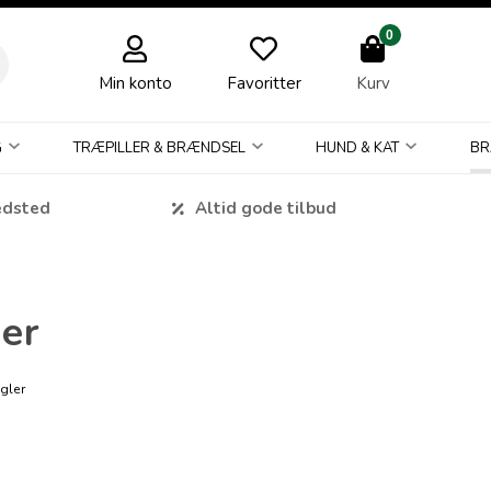
0
Min konto
Favoritter
Kurv
G
TRÆPILLER & BRÆNDSEL
HUND & KAT
BR
edsted
Altid gode tilbud
er
gler