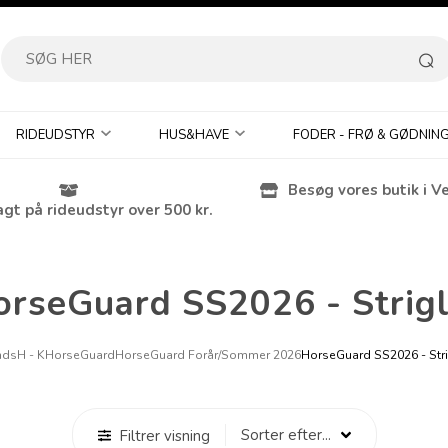
RIDEUDSTYR
HUS&HAVE
FODER - FRØ & GØDNIN
Besøg vores butik i V
agt på rideudstyr over 500 kr.
orseGuard SS2026 - Strigl
nds
H - K
HorseGuard
HorseGuard Forår/Sommer 2026
HorseGuard SS2026 - Stri
Filtrer visning