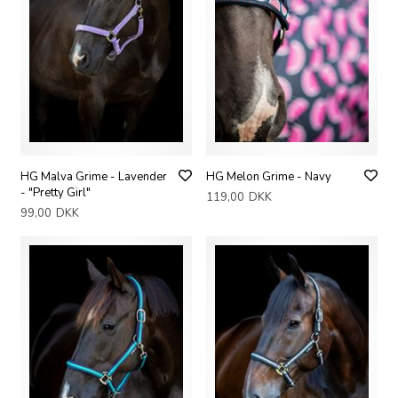
HG Malva Grime - Lavender
HG Melon Grime - Navy
- "Pretty Girl"
119,00
DKK
99,00
DKK