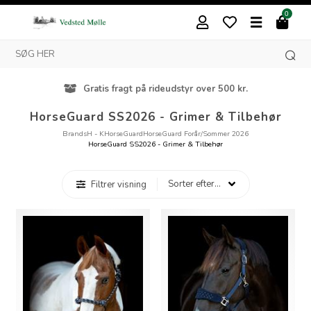
0
Gratis fragt på rideudstyr over 500 kr.
HorseGuard SS2026 - Grimer & Tilbehør
Brands
H - K
HorseGuard
HorseGuard Forår/Sommer 2026
HorseGuard SS2026 - Grimer & Tilbehør
Filtrer visning