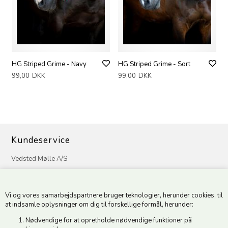
HG Striped Grime - Navy
HG Striped Grime - Sort
99,00
DKK
99,00
DKK
Kundeservice
Vedsted Mølle A/S
Tøndervej 31, Vedsted
6500 Vojens
Vi og vores samarbejdspartnere bruger teknologier, herunder cookies, til
CVR 49879415 Mail
vedstedmoelle@post.tele.dk
at indsamle oplysninger om dig til forskellige formål, herunder:
Tlf. +45 74 54 51 06
Nødvendige for at opretholde nødvendige funktioner på
Åbningstider: Man-Fre 9.00-17.00 | Middagslukket 12.00-12.30 |