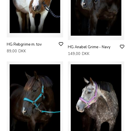
HG Rebgrime m. tov
HG Anabel Grime - Navy
89,00
DKK
149,00
DKK