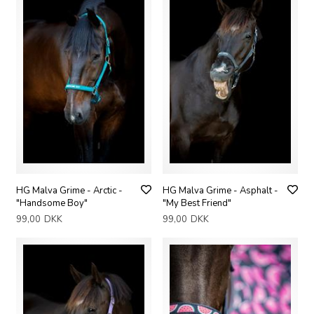
HG Malva Grime - Arctic -
HG Malva Grime - Asphalt -
"Handsome Boy"
"My Best Friend"
99,00
DKK
99,00
DKK