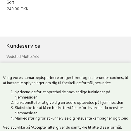
Sort
249,00
DKK
Kundeservice
Vedsted Mølle A/S
Tøndervej 31, Vedsted
6500 Vojens
Vi og vores samarbejdspartnere bruger teknologier, herunder cookies, til
CVR 49879415 Mail
vedstedmoelle@post.tele.dk
at indsamle oplysninger om dig til forskellige formål, herunder:
Tlf. +45 74 54 51 06
Nødvendige for at opretholde nødvendige funktioner på
Åbningstider: Man-Fre 9.00-17.00 | Middagslukket 12.00-12.30 |
hjemmesiden
Lørdag 9.00-12.00
Funktionelle for at give dig en bedre oplevelse på hjemmesiden
Statistiske for at få en bedre forståelse for, hvordan du benytter
hjemmesiden
Hold dig opdateret
Markedsføring for at kunne vise dig relevante kampagner og tilbud
Ved at trykke på 'Accepter alle' giver du samtykke til alle disse formål,
Tilmeld dig vores nyhedsbrev og modtag gode tilbud :)