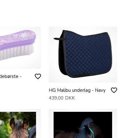
debørste -
HG Malibu underlag - Navy
439,00
DKK