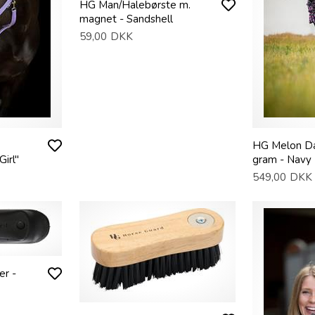
HG Man/Halebørste m.
magnet - Sandshell
59,00
DKK
HG Melon Dæ
Girl"
gram - Navy
549,00
DKK
r -