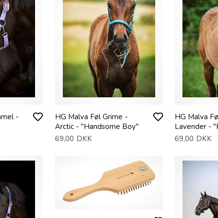
mmel -
HG Malva Føl Grime -
HG Malva Fø
Arctic - "Handsome Boy"
Lavender - "P
69,00
DKK
69,00
DKK