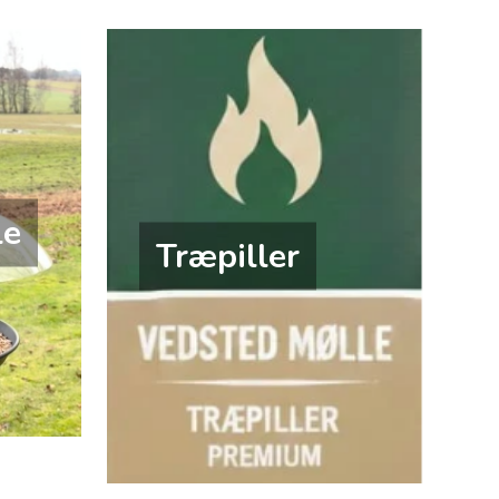
le
Træpiller