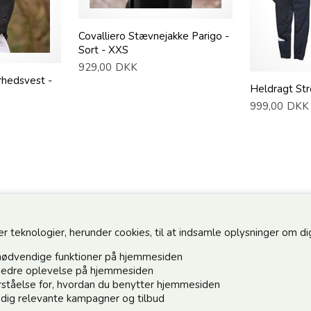
Covalliero Stævnejakke Parigo -
Sort - XXS
929,00
DKK
rhedsvest -
Heldragt Str
999,00
DKK
teknologier, herunder cookies, til at indsamle oplysninger om dig 
nødvendige funktioner på hjemmesiden
n bedre oplevelse på hjemmesiden
forståelse for, hvordan du benytter hjemmesiden
Hold dig o
e dig relevante kampagner og tilbud