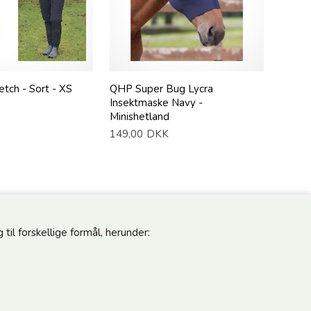
etch - Sort - XS
QHP Super Bug Lycra
Insektmaske Navy -
Minishetland
149,00
DKK
til forskellige formål, herunder:
pdateret
Følg os