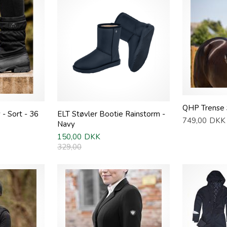
QHP Trense S
 - Sort - 36
ELT Støvler Bootie Rainstorm -
749,00
DKK
Navy
150,00
DKK
329,00