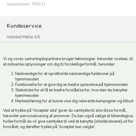
Varenummer:
700011
Kundeservice
Vedsted Mølle A/S
Tøndervej 31, Vedsted
6500 Vojens
Vi og vores samarbejdspartnere bruger teknologier, herunder cookies, til
CVR 49879415 Mail
vedstedmoelle@post.tele.dk
at indsamle oplysninger om dig til forskellige formål, herunder:
Tlf. +45 74 54 51 06
Nødvendige for at opretholde nødvendige funktioner på
Åbningstider: Man-Fre 9.00-17.00 | Middagslukket 12.00-12.30 |
hjemmesiden
Lørdag 9.00-12.00
Funktionelle for at give dig en bedre oplevelse på hjemmesiden
Statistiske for at få en bedre forståelse for, hvordan du benytter
hjemmesiden
Hold dig opdateret
Markedsføring for at kunne vise dig relevante kampagner og tilbud
Ved at trykke på 'Accepter alle' giver du samtykke til alle disse formål,
Tilmeld dig vores nyhedsbrev og modtag gode tilbud :)
herunder personalisering af annoncer. Du kan også vælge at tilkendegive,
hvilke formål du vil give samtykke til ved at benytte [checkboksene] ud for
formålet, og derefter trykke på 'Accepter kun valgte'.