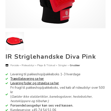
IR Striglehandske Diva Pink
Forside
»
Rideudstyr
»
Pleje & Tilskud
»
Strigler
»
Gnubber
Levering til pakkeshop/pakkeboks 1-3 hverdage
Træpillelevering se her
Levering foder og strøelse se her
Fri fragt til pakkeshop/pakkeboks, ved køb af rideudstyr over 500
kr
(
Gælder ikke staldartikler, banebogstaver, hestebolcher,
hesteklippere og tilbehør.)
Forsendelsesgebyr kan ses ved kassen.
Kundeservice: +45 74 54 51 06