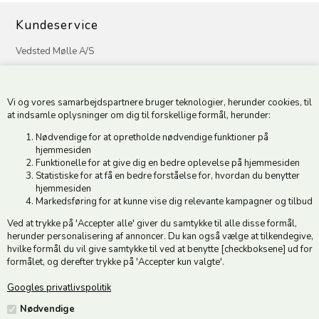
Kundeservice
Vedsted Mølle A/S
Tøndervej 31, Vedsted
6500 Vojens
Vi og vores samarbejdspartnere bruger teknologier, herunder cookies, til
CVR 49879415 Mail
vedstedmoelle@post.tele.dk
at indsamle oplysninger om dig til forskellige formål, herunder:
Tlf. +45 74 54 51 06
Nødvendige for at opretholde nødvendige funktioner på
Åbningstider: Man-Fre 9.00-17.00 | Middagslukket 12.00-12.30 |
hjemmesiden
Lørdag 9.00-12.00
Funktionelle for at give dig en bedre oplevelse på hjemmesiden
Statistiske for at få en bedre forståelse for, hvordan du benytter
hjemmesiden
Hold dig opdateret
Markedsføring for at kunne vise dig relevante kampagner og tilbud
Ved at trykke på 'Accepter alle' giver du samtykke til alle disse formål,
Tilmeld dig vores nyhedsbrev og modtag gode tilbud :)
herunder personalisering af annoncer. Du kan også vælge at tilkendegive,
hvilke formål du vil give samtykke til ved at benytte [checkboksene] ud for
formålet, og derefter trykke på 'Accepter kun valgte'.
Googles privatlivspolitik
Jeg accepterer vilkårene
Nødvendige