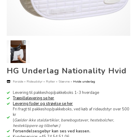
HG Underlag Nationality Hvid
Forside
»
Rideudstyr
»
Rytter
»
Stævne
»
Hvide underlag
Levering til pakkeshop/pakkeboks 1-3 hverdage
Træpillelevering se her
Levering foder og strøelse se her
Fri fragt til pakkeshop/pakkeboks, ved køb af rideudstyr over 500
kr
(
Gælder ikke staldartikler, banebogstaver, hestebolcher,
hesteklippere og tilbehør.)
Forsendelsesgebyr kan ses ved kassen.
Kundeservice: +45 74 54 51 06