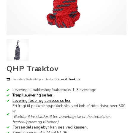
QHP Træktov
Forside
»
Rideudstyr
»
Hest
»
Grimer & Træktov
Levering til pakkeshop/pakkeboks 1-3 hverdage
Træpillelevering se her
Levering foder og strøelse se her
Fri fragt til pakkeshop/pakkeboks, ved køb af rideudstyr over 500
kr
(
Gælder ikke staldartikler, banebogstaver, hestebolcher,
hesteklippere og tilbehør.)
Forsendelsesgebyr kan ses ved kassen.
Kundeservice: +45 74 54 51 06