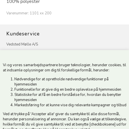
100% polyester
Varenummer:
1101 xx 200
Kundeservice
Vedsted Mølle A/S
Tøndervej 31, Vedsted
6500 Vojens
Vi og vores samarbejdspartnere bruger teknologier, herunder cookies, til
CVR 49879415 Mail
vedstedmoelle@post.tele.dk
at indsamle oplysninger om dig til forskellige formål, herunder:
Tlf. +45 74 54 51 06
Nødvendige for at opretholde nødvendige funktioner på
Åbningstider: Man-Fre 9.00-17.00 | Middagslukket 12.00-12.30 |
hjemmesiden
Lørdag 9.00-12.00
Funktionelle for at give dig en bedre oplevelse på hjemmesiden
Statistiske for at få en bedre forståelse for, hvordan du benytter
hjemmesiden
Hold dig opdateret
Markedsføring for at kunne vise dig relevante kampagner og tilbud
Ved at trykke på 'Accepter alle' giver du samtykke til alle disse formål,
Tilmeld dig vores nyhedsbrev og modtag gode tilbud :)
herunder personalisering af annoncer. Du kan også vælge at tilkendegive,
hvilke formål du vil give samtykke til ved at benytte [checkboksene] ud for