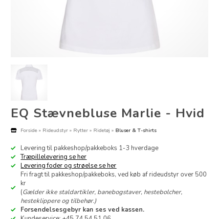
EQ Stævnebluse Marlie - Hvid
Forside
»
Rideudstyr
»
Rytter
»
Ridetøj
»
Bluser & T-shirts
Levering til pakkeshop/pakkeboks 1-3 hverdage
Træpillelevering se her
Levering foder og strøelse se her
Fri fragt til pakkeshop/pakkeboks, ved køb af rideudstyr over 500
kr
(
Gælder ikke staldartikler, banebogstaver, hestebolcher,
hesteklippere og tilbehør.)
Forsendelsesgebyr kan ses ved kassen.
Kundeservice: +45 74 54 51 06