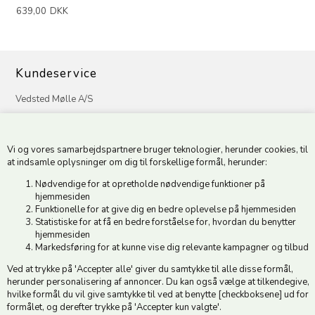
639,00
DKK
Kundeservice
Vedsted Mølle A/S
Tøndervej 31, Vedsted
6500 Vojens
Vi og vores samarbejdspartnere bruger teknologier, herunder cookies, til
CVR 49879415 Mail
vedstedmoelle@post.tele.dk
at indsamle oplysninger om dig til forskellige formål, herunder:
Tlf. +45 74 54 51 06
Nødvendige for at opretholde nødvendige funktioner på
Åbningstider: Man-Fre 9.00-17.00 | Middagslukket 12.00-12.30 |
hjemmesiden
Lørdag 9.00-12.00
Funktionelle for at give dig en bedre oplevelse på hjemmesiden
Statistiske for at få en bedre forståelse for, hvordan du benytter
hjemmesiden
Hold dig opdateret
Markedsføring for at kunne vise dig relevante kampagner og tilbud
Ved at trykke på 'Accepter alle' giver du samtykke til alle disse formål,
Tilmeld dig vores nyhedsbrev og modtag gode tilbud :)
herunder personalisering af annoncer. Du kan også vælge at tilkendegive,
hvilke formål du vil give samtykke til ved at benytte [checkboksene] ud for
formålet, og derefter trykke på 'Accepter kun valgte'.