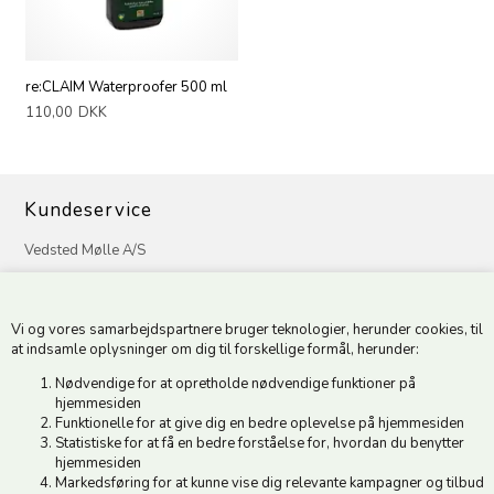
re:CLAIM Waterproofer 500 ml
110,00
DKK
Kundeservice
Vedsted Mølle A/S
Tøndervej 31, Vedsted
6500 Vojens
Vi og vores samarbejdspartnere bruger teknologier, herunder cookies, til
CVR 49879415 Mail
vedstedmoelle@post.tele.dk
at indsamle oplysninger om dig til forskellige formål, herunder:
Tlf. +45 74 54 51 06
Nødvendige for at opretholde nødvendige funktioner på
Åbningstider: Man-Fre 9.00-17.00 | Middagslukket 12.00-12.30 |
hjemmesiden
Lørdag 9.00-12.00
Funktionelle for at give dig en bedre oplevelse på hjemmesiden
Statistiske for at få en bedre forståelse for, hvordan du benytter
hjemmesiden
Hold dig opdateret
Markedsføring for at kunne vise dig relevante kampagner og tilbud