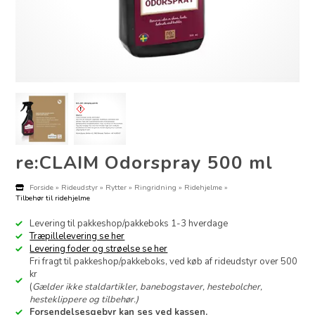
re:CLAIM Odorspray 500 ml
Forside
»
Rideudstyr
»
Rytter
»
Ringridning
»
Ridehjelme
»
Tilbehør til ridehjelme
Levering til pakkeshop/pakkeboks 1-3 hverdage
Træpillelevering se her
Levering foder og strøelse se her
Fri fragt til pakkeshop/pakkeboks, ved køb af rideudstyr over 500
kr
(
Gælder ikke staldartikler, banebogstaver, hestebolcher,
hesteklippere og tilbehør.)
Forsendelsesgebyr kan ses ved kassen.