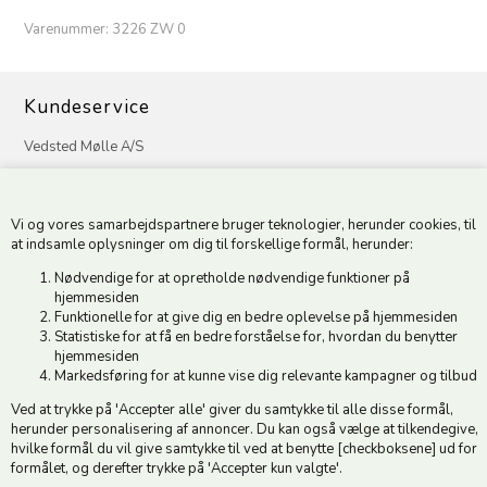
Varenummer:
3226 ZW 0
Kundeservice
Vedsted Mølle A/S
Tøndervej 31, Vedsted
6500 Vojens
Vi og vores samarbejdspartnere bruger teknologier, herunder cookies, til
CVR 49879415 Mail
vedstedmoelle@post.tele.dk
at indsamle oplysninger om dig til forskellige formål, herunder:
Tlf. +45 74 54 51 06
Nødvendige for at opretholde nødvendige funktioner på
Åbningstider: Man-Fre 9.00-17.00 | Middagslukket 12.00-12.30 |
hjemmesiden
Lørdag 9.00-12.00
Funktionelle for at give dig en bedre oplevelse på hjemmesiden
Statistiske for at få en bedre forståelse for, hvordan du benytter
hjemmesiden
Hold dig opdateret
Markedsføring for at kunne vise dig relevante kampagner og tilbud
Ved at trykke på 'Accepter alle' giver du samtykke til alle disse formål,
Tilmeld dig vores nyhedsbrev og modtag gode tilbud :)
herunder personalisering af annoncer. Du kan også vælge at tilkendegive,
hvilke formål du vil give samtykke til ved at benytte [checkboksene] ud for
formålet, og derefter trykke på 'Accepter kun valgte'.