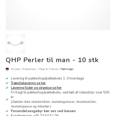
QHP Perler til man - 10 stk
Forside
»
Rideudstyr
»
Pleje & Tilskud
»
Fletninger
Levering til pakkeshop/pakkeboks 1-3 hverdage
Træpillelevering se her
Levering foder og strøelse se her
Fri fragt til pakkeshop/pakkeboks, ved køb af rideudstyr over 500
kr
(
Gælder ikke staldartikler, banebogstaver, hestebolcher,
hesteklippere og tilbehør.)
Forsendelsesgebyr kan ses ved kassen.
Kundeservice: +45 74 54 51 06