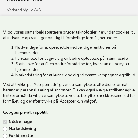
Vedsted Mølle A/S
Tøndervej 31, Vedsted
6500 Vojens
Vi og vores samarbejdspartnere bruger teknologier, herunder cookies, til
CVR 49879415 Mail
vedstedmoelle@post.tele.dk
at indsamle oplysninger om dig til forskellige formål, herunder:
Tlf. +45 74 54 51 06
Nødvendige for at opretholde nødvendige funktioner på
Åbningstider: Man-Fre 9.00-17.00 | Middagslukket 12.00-12.30 |
hjemmesiden
Lørdag 9.00-12.00
Funktionelle for at give dig en bedre oplevelse på hjemmesiden
Statistiske for at få en bedre forståelse for, hvordan du benytter
hjemmesiden
Hold dig opdateret
Markedsføring for at kunne vise dig relevante kampagner og tilbud
Ved at trykke på 'Accepter alle' giver du samtykke til alle disse formål,
Tilmeld dig vores nyhedsbrev og modtag gode tilbud :)
herunder personalisering af annoncer. Du kan også vælge at tilkendegive,
hvilke formål du vil give samtykke til ved at benytte [checkboksene] ud for
formålet, og derefter trykke på 'Accepter kun valgte'.
Googles privatlivspolitik
Jeg accepterer vilkårene
Nødvendige
Markedsføring
Funktionelle