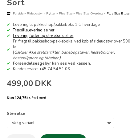
Sort
Forside
»
Rideudstyr
»
Rytter
»
Plus Size
»
Plus Size Overdele
»
Plus Size Bluser
Levering til pakkeshop/pakkeboks 1-3 hverdage
Træpillelevering se her
Levering foder og strøelse se her
Fri fragt til pakkeshop/pakkeboks, ved køb af rideudstyr over 500
kr
(
Gælder ikke staldartikler, banebogstaver, hestebolcher,
hesteklippere og tilbehør.)
Forsendelsesgebyr kan ses ved kassen.
Kundeservice: +45 74 54 51 06
499,00
DKK
Størrelse