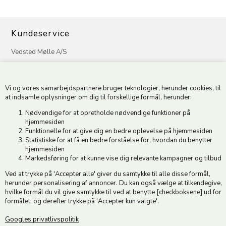
Kundeservice
Vedsted Mølle A/S
Tøndervej 31, Vedsted
6500 Vojens
Vi og vores samarbejdspartnere bruger teknologier, herunder cookies, til
CVR 49879415 Mail
vedstedmoelle@post.tele.dk
at indsamle oplysninger om dig til forskellige formål, herunder:
Tlf. +45 74 54 51 06
Nødvendige for at opretholde nødvendige funktioner på
Åbningstider: Man-Fre 9.00-17.00 | Middagslukket 12.00-12.30 |
hjemmesiden
Lørdag 9.00-12.00
Funktionelle for at give dig en bedre oplevelse på hjemmesiden
Statistiske for at få en bedre forståelse for, hvordan du benytter
hjemmesiden
Hold dig opdateret
Markedsføring for at kunne vise dig relevante kampagner og tilbud
Ved at trykke på 'Accepter alle' giver du samtykke til alle disse formål,
Tilmeld dig vores nyhedsbrev og modtag gode tilbud :)
herunder personalisering af annoncer. Du kan også vælge at tilkendegive,
hvilke formål du vil give samtykke til ved at benytte [checkboksene] ud for
formålet, og derefter trykke på 'Accepter kun valgte'.
Googles privatlivspolitik