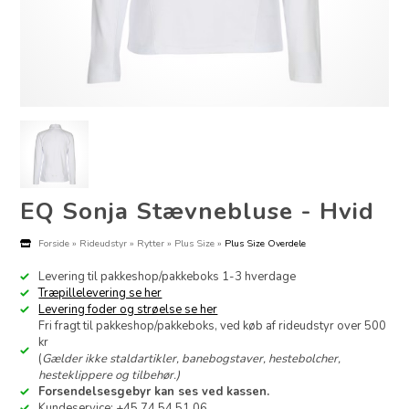
EQ Sonja Stævnebluse - Hvid
Forside
»
Rideudstyr
»
Rytter
»
Plus Size
»
Plus Size Overdele
Levering til pakkeshop/pakkeboks 1-3 hverdage
Træpillelevering se her
Levering foder og strøelse se her
Fri fragt til pakkeshop/pakkeboks, ved køb af rideudstyr over 500
kr
(
Gælder ikke staldartikler, banebogstaver, hestebolcher,
hesteklippere og tilbehør.)
Forsendelsesgebyr kan ses ved kassen.
Kundeservice: +45 74 54 51 06