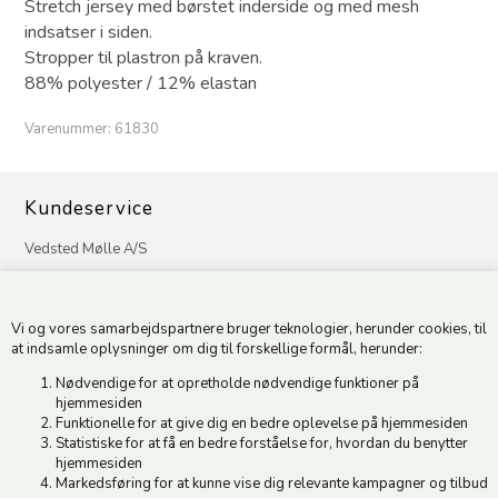
Stretch jersey med børstet inderside og med mesh
indsatser i siden.
Stropper til plastron på kraven.
88% polyester / 12% elastan
Varenummer:
61830
Kundeservice
Vedsted Mølle A/S
Tøndervej 31, Vedsted
6500 Vojens
Vi og vores samarbejdspartnere bruger teknologier, herunder cookies, til
CVR 49879415 Mail
vedstedmoelle@post.tele.dk
at indsamle oplysninger om dig til forskellige formål, herunder:
Tlf. +45 74 54 51 06
Nødvendige for at opretholde nødvendige funktioner på
Åbningstider: Man-Fre 9.00-17.00 | Middagslukket 12.00-12.30 |
hjemmesiden
Lørdag 9.00-12.00
Funktionelle for at give dig en bedre oplevelse på hjemmesiden
Statistiske for at få en bedre forståelse for, hvordan du benytter
hjemmesiden
Hold dig opdateret
Markedsføring for at kunne vise dig relevante kampagner og tilbud